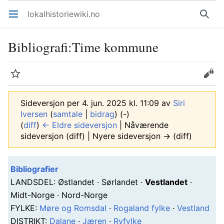
lokalhistoriewiki.no
Åpne hovedmenyen
Søk
Bibliografi
:
Time kommune
Overvåk
Rediger
Sideversjon per 4. jun. 2025 kl. 11:09 av
Siri
Iversen
(
samtale
|
bidrag
)
(-)
(
diff
)
← Eldre sideversjon
| Nåværende
sideversjon (diff) | Nyere sideversjon → (diff)
Bibliografier
L
ANDSDEL
: Østlandet · Sørlandet ·
Vestlandet
·
Midt-Norge · Nord-Norge
F
YLKE
:
Møre og Romsdal
·
Rogaland fylke
·
Vestland
D
ISTRIKT
:
Dalane
·
Jæren
·
Ryfylke