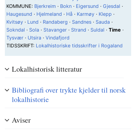
K
OMMUNE
:
Bjerkreim
·
Bokn
·
Eigersund
·
Gjesdal
·
Haugesund
·
Hjelmeland
·
Hå
·
Karmøy
·
Klepp
·
Kvitsøy
·
Lund
·
Randaberg
·
Sandnes
·
Sauda
·
Sokndal
·
Sola
·
Stavanger
·
Strand
·
Suldal
·
Time
·
Tysvær
·
Utsira
·
Vindafjord
T
IDSSKRIFT
:
Lokalhistoriske tidsskrifter i Rogaland
Lokalhistorisk litteratur
Bibliografi over trykte kjelder til norsk
lokalhistorie
Aviser