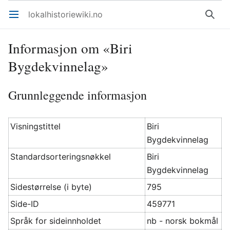
lokalhistoriewiki.no
Åpne hovedmenyen
Søk
Informasjon om «Biri
Bygdekvinnelag»
Grunnleggende informasjon
Visningstittel
Biri
Bygdekvinnelag
Standardsorteringsnøkkel
Biri
Bygdekvinnelag
Sidestørrelse (i byte)
795
Side-ID
459771
Språk for sideinnholdet
nb - norsk bokmål