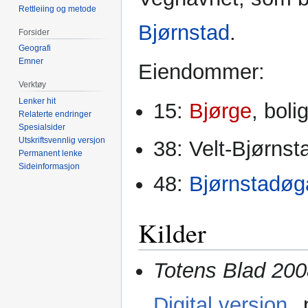
Rettleiing og metode
Bjørnstad
.
Forsider
Geografi
Emner
Eiendommer:
Verktøy
Lenker hit
15:
Bjørge
, bol
Relaterte endringer
Spesialsider
Utskriftsvennlig versjon
38: Velt-Bjørnst
Permanent lenke
Sideinformasjon
48:
Bjørnstadøg
Kilder
Totens Blad 200
Digital versjon