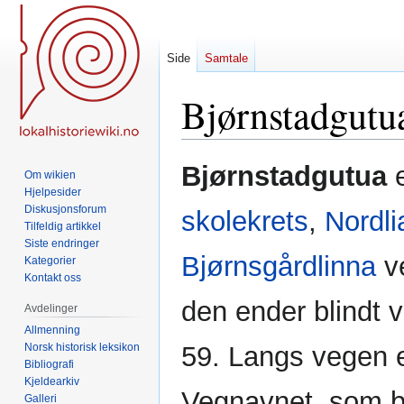
Side
Samtale
Bjørnstadgutua
Hopp
Hopp
Bjørnstadgutua
e
Om wikien
til
til
Hjelpesider
navigering
søk
Diskusjonsforum
skolekrets
,
Nordli
Tilfeldig artikkel
Siste endringer
Bjørnsgårdlinna
v
Kategorier
Kontakt oss
den ender blindt
Avdelinger
Allmenning
Norsk historisk leksikon
59. Langs vegen e
Bibliografi
Kjeldearkiv
Vegnavnet, som bl
Galleri