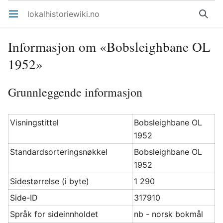
lokalhistoriewiki.no
Åpne hovedmenyen
Søk
Informasjon om «Bobsleighbane OL
1952»
Grunnleggende informasjon
Visningstittel
Bobsleighbane OL
1952
Standardsorteringsnøkkel
Bobsleighbane OL
1952
Sidestørrelse (i byte)
1 290
Side-ID
317910
Språk for sideinnholdet
nb - norsk bokmål