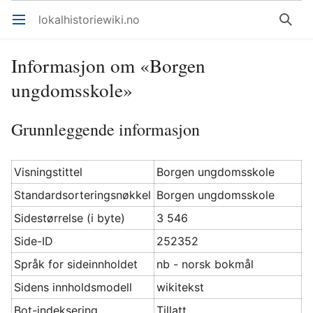
lokalhistoriewiki.no
Åpne hovedmenyen
Søk
Informasjon om «Borgen
ungdomsskole»
Grunnleggende informasjon
Visningstittel
Borgen ungdomsskole
Standardsorteringsnøkkel
Borgen ungdomsskole
Sidestørrelse (i byte)
3 546
Side-ID
252352
Språk for sideinnholdet
nb - norsk bokmål
Sidens innholdsmodell
wikitekst
Bot-indeksering
Tillatt