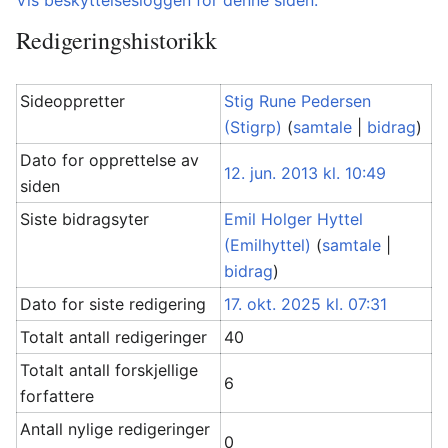
Vis beskyttelsesloggen for denne siden.
Redigeringshistorikk
Sideoppretter
Stig Rune Pedersen
(Stigrp)
(
samtale
|
bidrag
)
Dato for opprettelse av
12. jun. 2013 kl. 10:49
siden
Siste bidragsyter
Emil Holger Hyttel
(Emilhyttel)
(
samtale
|
bidrag
)
Dato for siste redigering
17. okt. 2025 kl. 07:31
Totalt antall redigeringer
40
Totalt antall forskjellige
6
forfattere
Antall nylige redigeringer
0