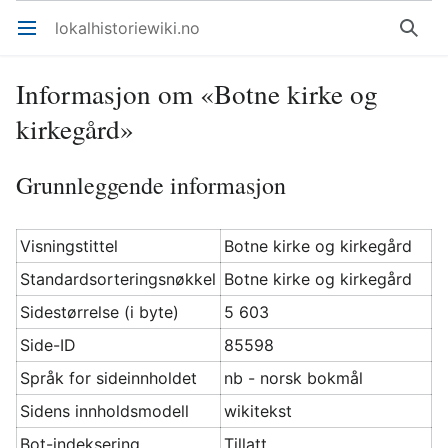
lokalhistoriewiki.no
Åpne hovedmenyen
Søk
Informasjon om «Botne kirke og
kirkegård»
Grunnleggende informasjon
Visningstittel
Botne kirke og kirkegård
Standardsorteringsnøkkel
Botne kirke og kirkegård
Sidestørrelse (i byte)
5 603
Side-ID
85598
Språk for sideinnholdet
nb - norsk bokmål
Sidens innholdsmodell
wikitekst
Bot-indeksering
Tillatt