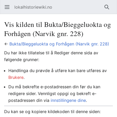
lokalhistoriewiki.no
Åpne hovedmenyen
Søk
Vis kilden til Bukta/Bieggeluokta og
Forhågen (Narvik gnr. 228)
←
Bukta/Bieggeluokta og Forhågen (Narvik gnr. 228)
Du har ikke tillatelse til å Rediger denne sida av
følgende grunner:
Handlinga du prøvde å utføre kan bare utføres av
Brukere
.
Du må bekrefte e-postadressen din før du kan
redigere sider. Vennligst oppgi og bekreft e-
postadressen din via
innstillingene dine
.
Du kan se og kopiere kildekoden til denne siden: