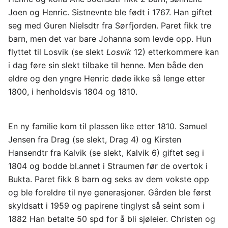
Joen og Henric. Sistnevnte ble født i 1767. Han giftet
seg med Guren Nielsdtr fra Sørfjorden. Paret fikk tre
barn, men det var bare Johanna som levde opp. Hun
flyttet til Losvik (se slekt
Losvik
12) etterkommere kan
i dag føre sin slekt tilbake til henne. Men både den
eldre og den yngre Henric døde ikke så lenge etter
1800, i henholdsvis 1804 og 1810.
En ny familie kom til plassen like etter 1810. Samuel
Jensen fra Drag (se slekt, Drag 4) og Kirsten
Hansendtr fra Kalvik (se slekt, Kalvik 6) giftet seg i
1804 og bodde bl.annet i Straumen før de overtok i
Bukta. Paret fikk 8 barn og seks av dem vokste opp
og ble foreldre til nye generasjoner. Gården ble først
skyldsatt i 1959 og papirene tinglyst så seint som i
1882 Han betalte 50 spd for å bli sjøleier. Christen og