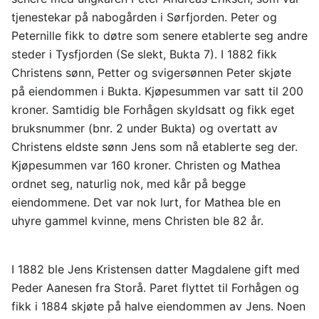
tjenestekar på nabogården i Sørfjorden. Peter og
Peternille fikk to døtre som senere etablerte seg andre
steder i Tysfjorden (Se slekt, Bukta 7). I 1882 fikk
Christens sønn, Petter og svigersønnen Peter skjøte
på eiendommen i Bukta. Kjøpesummen var satt til 200
kroner. Samtidig ble Forhågen skyldsatt og fikk eget
bruksnummer (bnr. 2 under Bukta) og overtatt av
Christens eldste sønn Jens som nå etablerte seg der.
Kjøpesummen var 160 kroner. Christen og Mathea
ordnet seg, naturlig nok, med kår på begge
eiendommene. Det var nok lurt, for Mathea ble en
uhyre gammel kvinne, mens Christen ble 82 år.
I 1882 ble Jens Kristensen datter Magdalene gift med
Peder Aanesen fra Storå. Paret flyttet til Forhågen og
fikk i 1884 skjøte på halve eiendommen av Jens. Noen