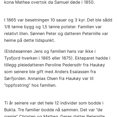
kona Mathea overtok da Samuel døde i 1850.
I 1865 var besetningen 10 sauer og 3 kyr. Det ble sådd
1/8 tønne bygg og 1,5 tønne poteter. Familien var
relativt liten. Sønnen Peter og datteren Peternille var
heime på dette tidspunkt.
(Eldstesønnen Jens og familien hans var ikke i
Tysfjord hverken i 1865 eller 1875). Ekteparet hadde i
tillegg pleiedatteren Peroline Pedersdtr fra Haukøy
som seinere ble gift med Anders Esaiassen fra
Sørfjorden. Annanias Olsen fra Haukøy var til
”oppfostring” hos familien.
Ti år seinere var det hele 12 individer som bodde i
Bukta. Tre familier bodde nå sammen. Det var ”de
gamle” Christen og Mathea. Deres datter Peternille