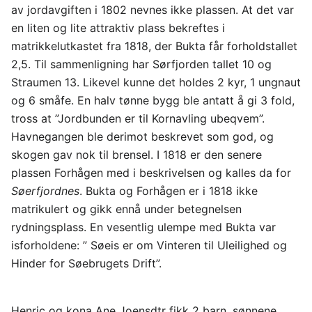
av jordavgiften i 1802 nevnes ikke plassen. At det var
en liten og lite attraktiv plass bekreftes i
matrikkelutkastet fra 1818, der Bukta får forholdstallet
2,5. Til sammenligning har Sørfjorden tallet 10 og
Straumen 13. Likevel kunne det holdes 2 kyr, 1 ungnaut
og 6 småfe. En halv tønne bygg ble antatt å gi 3 fold,
tross at ”Jordbunden er til Kornavling ubeqvem”.
Havnegangen ble derimot beskrevet som god, og
skogen gav nok til brensel. I 1818 er den senere
plassen Forhågen med i beskrivelsen og kalles da for
Søerfjordnes
. Bukta og Forhågen er i 1818 ikke
matrikulert og gikk ennå under betegnelsen
rydningsplass. En vesentlig ulempe med Bukta var
isforholdene: ” Søeis er om Vinteren til Uleilighed og
Hinder for Søebrugets Drift”.
Henric og kona Ane Joensdtr fikk 2 barn, sønnene