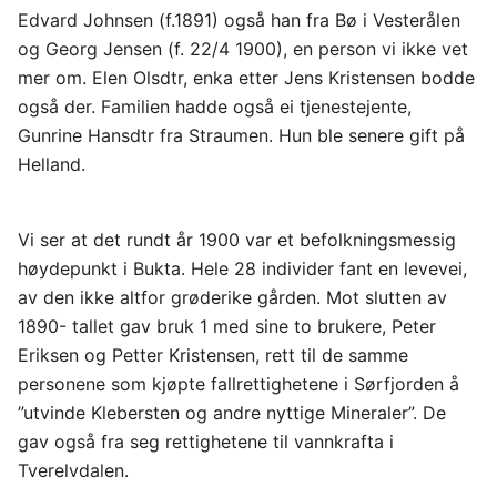
Edvard Johnsen (f.1891) også han fra Bø i Vesterålen
og Georg Jensen (f. 22/4 1900), en person vi ikke vet
mer om. Elen Olsdtr, enka etter Jens Kristensen bodde
også der. Familien hadde også ei tjenestejente,
Gunrine Hansdtr fra Straumen. Hun ble senere gift på
Helland.
Vi ser at det rundt år 1900 var et befolkningsmessig
høydepunkt i Bukta. Hele 28 individer fant en levevei,
av den ikke altfor grøderike gården. Mot slutten av
1890- tallet gav bruk 1 med sine to brukere, Peter
Eriksen og Petter Kristensen, rett til de samme
personene som kjøpte fallrettighetene i Sørfjorden å
”utvinde Klebersten og andre nyttige Mineraler”. De
gav også fra seg rettighetene til vannkrafta i
Tverelvdalen.