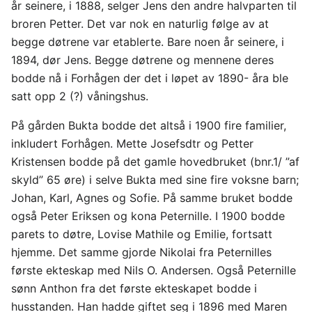
år seinere, i 1888, selger Jens den andre halvparten til
broren Petter. Det var nok en naturlig følge av at
begge døtrene var etablerte. Bare noen år seinere, i
1894, dør Jens. Begge døtrene og mennene deres
bodde nå i Forhågen der det i løpet av 1890- åra ble
satt opp 2 (?) våningshus.
På gården Bukta bodde det altså i 1900 fire familier,
inkludert Forhågen. Mette Josefsdtr og Petter
Kristensen bodde på det gamle hovedbruket (bnr.1/ ”af
skyld” 65 øre) i selve Bukta med sine fire voksne barn;
Johan, Karl, Agnes og Sofie. På samme bruket bodde
også Peter Eriksen og kona Peternille. I 1900 bodde
parets to døtre, Lovise Mathile og Emilie, fortsatt
hjemme. Det samme gjorde Nikolai fra Peternilles
første ekteskap med Nils O. Andersen. Også Peternille
sønn Anthon fra det første ekteskapet bodde i
husstanden. Han hadde giftet seg i 1896 med Maren