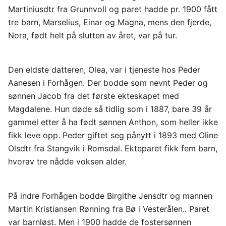
Martiniusdtr fra Grunnvoll og paret hadde pr. 1900 fått
tre barn, Marselius, Einar og Magna, mens den fjerde,
Nora, født helt på slutten av året, var på tur.
Den eldste datteren, Olea, var i tjeneste hos Peder
Aanesen i Forhågen. Der bodde som nevnt Peder og
sønnen Jacob fra det første ekteskapet med
Magdalene. Hun døde så tidlig som i 1887, bare 39 år
gammel etter å ha født sønnen Anthon, som heller ikke
fikk leve opp. Peder giftet seg pånytt i 1893 med Oline
Olsdtr fra Stangvik i Romsdal. Ekteparet fikk fem barn,
hvorav tre nådde voksen alder.
På indre Forhågen bodde Birgithe Jensdtr og mannen
Martin Kristiansen Rønning fra Bø i Vesterålen.. Paret
var barnløst. Men i 1900 hadde de fostersønnen