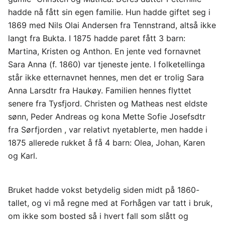
hadde nå fått sin egen familie. Hun hadde giftet seg i
1869 med Nils Olai Andersen fra Tennstrand, altså ikke
langt fra Bukta. I 1875 hadde paret fått 3 barn:
Martina, Kristen og Anthon. En jente ved fornavnet
Sara Anna (f. 1860) var tjeneste jente. I folketellinga
står ikke etternavnet hennes, men det er trolig Sara
Anna Larsdtr fra Haukøy. Familien hennes flyttet
senere fra Tysfjord. Christen og Matheas nest eldste
sønn, Peder Andreas og kona Mette Sofie Josefsdtr
fra Sørfjorden , var relativt nyetablerte, men hadde i
1875 allerede rukket å få 4 barn: Olea, Johan, Karen
og Karl.
Bruket hadde vokst betydelig siden midt på 1860-
tallet, og vi må regne med at Forhågen var tatt i bruk,
om ikke som bosted så i hvert fall som slått og