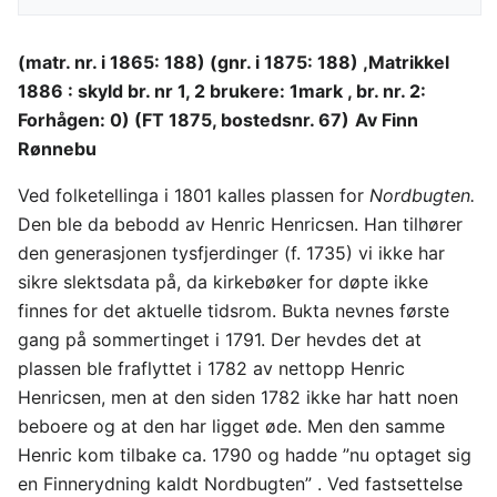
(matr. nr. i 1865: 188) (gnr. i 1875: 188) ,Matrikkel
1886 : skyld br. nr 1, 2 brukere: 1mark , br. nr. 2:
Forhågen: 0) (FT 1875, bostedsnr. 67)
Av Finn
Rønnebu
Ved folketellinga i 1801 kalles plassen for
Nordbugten.
Den ble da bebodd av Henric Henricsen. Han tilhører
den generasjonen tysfjerdinger (f. 1735) vi ikke har
sikre slektsdata på, da kirkebøker for døpte ikke
finnes for det aktuelle tidsrom. Bukta nevnes første
gang på sommertinget i 1791. Der hevdes det at
plassen ble fraflyttet i 1782 av nettopp Henric
Henricsen, men at den siden 1782 ikke har hatt noen
beboere og at den har ligget øde. Men den samme
Henric kom tilbake ca. 1790 og hadde ”nu optaget sig
en Finnerydning kaldt Nordbugten” . Ved fastsettelse