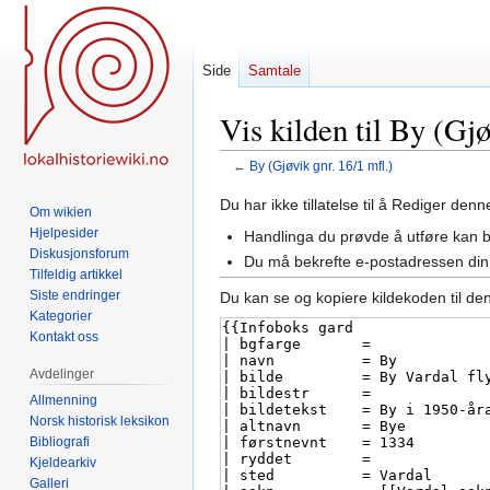
Side
Samtale
Vis kilden til By (Gjø
←
By (Gjøvik gnr. 16/1 mfl.)
Hopp
Hopp
Du har ikke tillatelse til å Rediger den
Om wikien
til
til
Hjelpesider
Handlinga du prøvde å utføre kan 
navigering
søk
Diskusjonsforum
Du må bekrefte e-postadressen din 
Tilfeldig artikkel
Siste endringer
Du kan se og kopiere kildekoden til de
Kategorier
Kontakt oss
Avdelinger
Allmenning
Norsk historisk leksikon
Bibliografi
Kjeldearkiv
Galleri