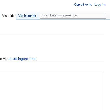
Opprett konto
Logg inn
Søk
Vis kilde
Vis historikk
in via
innstillingene dine
.