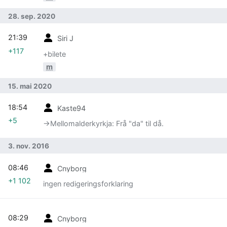
28. sep. 2020
21:39
Siri J
+117
+bilete
m
15. mai 2020
18:54
Kaste94
+5
→‎Mellomalderkyrkja: Frå "da" til då.
3. nov. 2016
08:46
Cnyborg
+1 102
ingen redigeringsforklaring
08:29
Cnyborg