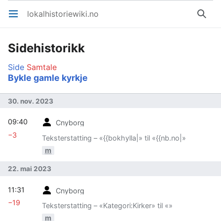
lokalhistoriewiki.no
Åpne hovedmenyen
Søk
Sidehistorikk
Side
Samtale
Bykle gamle kyrkje
30. nov. 2023
09:40
Cnyborg
−3
Teksterstatting – «{{bokhylla|» til «{{nb.no|»
m
22. mai 2023
11:31
Cnyborg
−19
Teksterstatting – «Kategori:Kirker» til «»
m