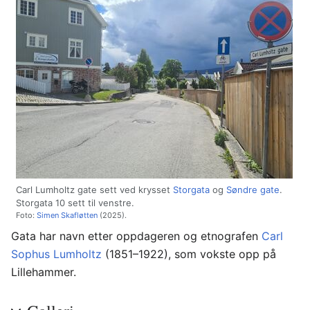
Carl Lumholtz gate sett ved krysset
Storgata
og
Søndre gate
.
Storgata 10 sett til venstre.
Foto:
Simen Skafløtten
(2025).
Gata har navn etter oppdageren og etnografen
Carl
Sophus Lumholtz
(1851–1922), som vokste opp på
Lillehammer.