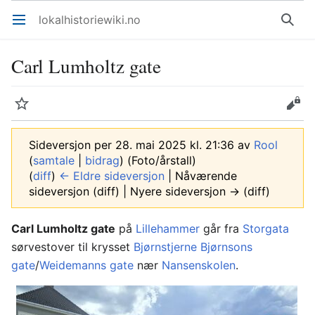
lokalhistoriewiki.no
Åpne hovedmenyen
Søk
Carl Lumholtz gate
Overvåk
Rediger
Sideversjon per 28. mai 2025 kl. 21:36 av
Rool
(
samtale
|
bidrag
)
(Foto/årstall)
(
diff
)
← Eldre sideversjon
| Nåværende
sideversjon (diff) | Nyere sideversjon → (diff)
Carl Lumholtz gate
på
Lillehammer
går fra
Storgata
sørvestover til krysset
Bjørnstjerne Bjørnsons
gate
/
Weidemanns gate
nær
Nansenskolen
.