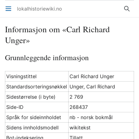
lokalhistoriewiki.no
Åpne hovedmenyen
Søk
Informasjon om «Carl Richard
Unger»
Grunnleggende informasjon
Visningstittel
Carl Richard Unger
Standardsorteringsnøkkel
Unger, Carl Richard
Sidestørrelse (i byte)
2 769
Side-ID
268437
Språk for sideinnholdet
nb - norsk bokmål
Sidens innholdsmodell
wikitekst
Bot-indeksering
Tillatt