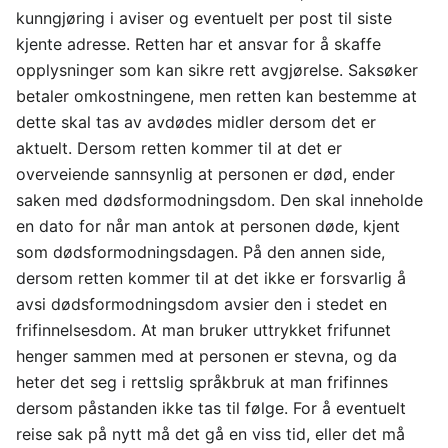
kunngjøring i aviser og eventuelt per post til siste
kjente adresse. Retten har et ansvar for å skaffe
opplysninger som kan sikre rett avgjørelse. Saksøker
betaler omkostningene, men retten kan bestemme at
dette skal tas av avdødes midler dersom det er
aktuelt. Dersom retten kommer til at det er
overveiende sannsynlig at personen er død, ender
saken med dødsformodningsdom. Den skal inneholde
en dato for når man antok at personen døde, kjent
som dødsformodningsdagen. På den annen side,
dersom retten kommer til at det ikke er forsvarlig å
avsi dødsformodningsdom avsier den i stedet en
frifinnelsesdom. At man bruker uttrykket frifunnet
henger sammen med at personen er stevna, og da
heter det seg i rettslig språkbruk at man frifinnes
dersom påstanden ikke tas til følge. For å eventuelt
reise sak på nytt må det gå en viss tid, eller det må