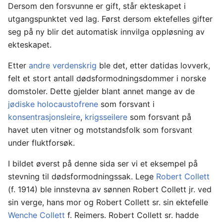
Dersom den forsvunne er gift, står ekteskapet i
utgangspunktet ved lag. Først dersom ektefelles gifter
seg på ny blir det automatisk innvilga oppløsning av
ekteskapet.
Etter
andre verdenskrig
ble det, etter datidas lovverk,
felt et stort antall dødsformodningsdommer i norske
domstoler. Dette gjelder blant annet mange av de
jødiske holocaustofrene
som forsvant i
konsentrasjonsleire
,
krigsseilere
som forsvant på
havet uten vitner og motstandsfolk som forsvant
under fluktforsøk.
I bildet øverst på denne sida ser vi et eksempel på
stevning til dødsformodningssak. Lege
Robert Collett
(f. 1914) ble innstevna av sønnen Robert Collett jr. ved
sin verge, hans mor og Robert Collett sr. sin ektefelle
Wenche Collett
f. Reimers. Robert Collett sr. hadde