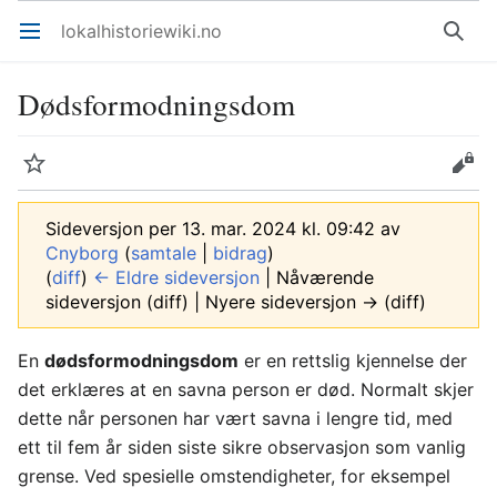
lokalhistoriewiki.no
Åpne hovedmenyen
Søk
Dødsformodningsdom
Overvåk
Rediger
Sideversjon per 13. mar. 2024 kl. 09:42 av
Cnyborg
(
samtale
|
bidrag
)
(
diff
)
← Eldre sideversjon
| Nåværende
sideversjon (diff) | Nyere sideversjon → (diff)
En
dødsformodningsdom
er en rettslig kjennelse der
det erklæres at en savna person er død. Normalt skjer
dette når personen har vært savna i lengre tid, med
ett til fem år siden siste sikre observasjon som vanlig
grense. Ved spesielle omstendigheter, for eksempel