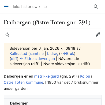
lokalhistoriewiki.no
Åpne hovedmenyen
Søk
Dalborgen (Østre Toten gnr. 291)
Overvåk
Rediger
Sideversjon per 6. jan. 2026 kl. 08:18 av
Kallrustad
(
samtale
|
bidrag
)
(
→‎Bruk
)
(
diff
)
← Eldre sideversjon
| Nåværende
sideversjon (diff) | Nyere sideversjon → (diff)
Dalborgen
er en
matrikkelgard
(gnr. 291) i
Kolbu
i
Østre Toten kommune
. I 1950 var det 7 bruksnummer
under garden.
Dalborgen