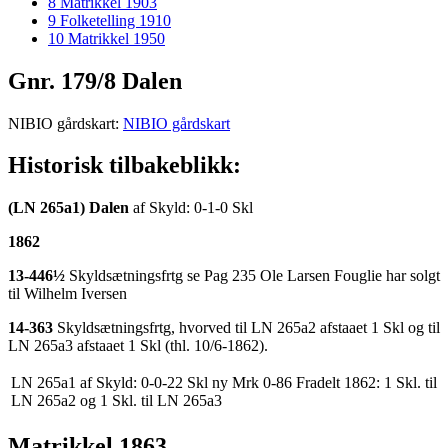
8
Matrikkel 1903
9
Folketelling 1910
10
Matrikkel 1950
Gnr. 179/8 Dalen
NIBIO gårdskart:
NIBIO gårdskart
Historisk tilbakeblikk:
(LN 265a1) Dalen
af Skyld: 0-1-0 Skl
1862
13-446½
Skyldsætningsfrtg se Pag 235 Ole Larsen Fouglie har solgt
til Wilhelm Iversen
14-363
Skyldsætningsfrtg, hvorved til LN 265a2 afstaaet 1 Skl og til
LN 265a3 afstaaet 1 Skl (thl. 10/6-1862).
LN 265a1 af Skyld: 0-0-22 Skl ny Mrk 0-86 Fradelt 1862: 1 Skl. til
LN 265a2 og 1 Skl. til LN 265a3
Matrikkel 1863