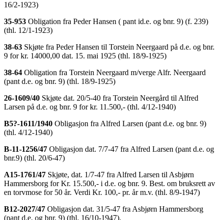
16/2-1923)
35-953
Obligation fra Peder Hansen ( pant id.e. og bnr. 9) (f. 239)
(thl. 12/1-1923)
38-63
Skjøte fra Peder Hansen til Torstein Neergaard på d.e. og bnr.
9 for kr. 14000,00 dat. 15. mai 1925 (thl. 18/9-1925)
38-64
Obligation fra Torstein Neergaard m/verge Alfr. Neergaard
(pant d.e. og bnr. 9) (thl. 18/9-1925)
26-1609/40
Skjøte dat. 20/5-40 fra Torstein Neergård til Alfred
Larsen på d.e. og bnr. 9 for kr. 11.500,- (thl. 4/12-1940)
B5?-1611/1940
Obligasjon fra Alfred Larsen (pant d.e. og bnr. 9)
(thl. 4/12-1940)
B-11-1256/47
Obligasjon dat. 7/7-47 fra Alfred Larsen (pant d.e. og
bnr.9) (thl. 20/6-47)
A15-1761/47
Skjøte, dat. 1/7-47 fra Alfred Larsen til Asbjørn
Hammersborg for Kr. 15.500,- i d.e. og bnr. 9. Best. om bruksrett av
en torvmose for 50 år. Verdi Kr. 100,- pr. år m.v. (thl. 8/9-1947)
B12-2027/47
Obligasjon dat. 31/5-47 fra Asbjørn Hammersborg
(pant d.e. og bnr. 9) (thl. 16/10-1947).