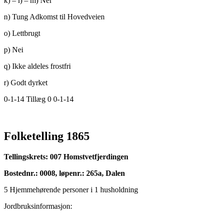
k) – l) – m) Nei
n) Tung Adkomst til Hovedveien
o) Lettbrugt
p) Nei
q) Ikke aldeles frostfri
r) Godt dyrket
0-1-14 Tillæg 0 0-1-14
Folketelling 1865
Tellingskrets: 007 Homstvetfjerdingen
Bostednr.: 0008, løpenr.: 265a, Dalen
5 Hjemmehørende personer i 1 husholdning
Jordbruksinformasjon: