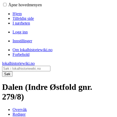
Åpne hovedmenyen
Hjem
Tilfeldig side
I nærheten
Logg inn
Innstillinger
Om lokalhistoriewiki.no
Forbehold
lokalhistoriewiki.no
Søk
Dalen (Indre Østfold gnr.
279/8)
Overvåk
Rediger