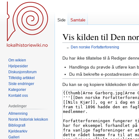
Side
Samtale
Vis kilden til Den no
←
Den norske Forfatterforening
Hopp
Hopp
Du har ikke tillatelse til å Rediger den
Om wikien
til
til
Hjelpesider
Handlinga du prøvde å utføre kan 
navigering
søk
Diskusjonsforum
Du må bekrefte e-postadressen din 
Tilfeldig artikkel
Siste endringer
Du kan se og kopiere kildekoden til de
Kategorier
Kontakt oss
Avdelinger
Allmenning
Norsk historisk leksikon
Bibliografi
Kjeldearkiv
Galleri