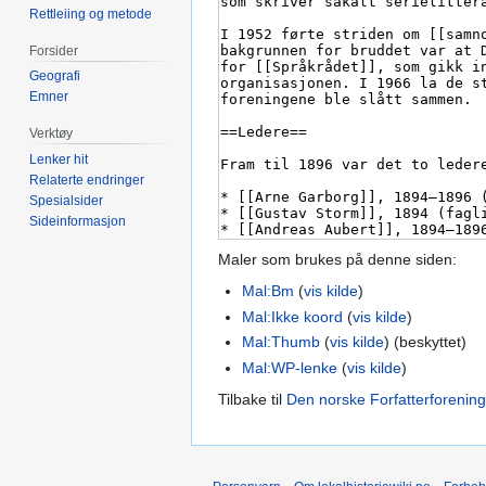
Rettleiing og metode
Forsider
Geografi
Emner
Verktøy
Lenker hit
Relaterte endringer
Spesialsider
Sideinformasjon
Maler som brukes på denne siden:
Mal:Bm
(
vis kilde
)
Mal:Ikke koord
(
vis kilde
)
Mal:Thumb
(
vis kilde
) (beskyttet)
Mal:WP-lenke
(
vis kilde
)
Tilbake til
Den norske Forfatterforening