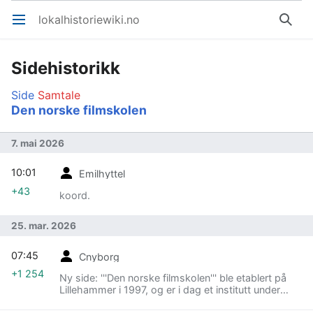
lokalhistoriewiki.no
Åpne hovedmenyen
Søk
Sidehistorikk
Side
Samtale
Den norske filmskolen
7. mai 2026
10:01
Emilhyttel
+43
koord.
25. mar. 2026
07:45
Cnyborg
+1 254
Ny side: '''Den norske filmskolen''' ble etablert på
Lillehammer i 1997, og er i dag et institutt under
Fakultet for film, tv og spill ved Universitetet i