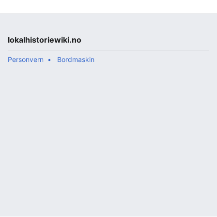
Innlandet. Det første kullet var ferdig utdanna i
2000. Skolen er den eneste som tilbyr utdanning på
masternivå innen film, og en rekke av
eksamensfilmene har vunnet internasjonale priser
ved studentfilmfestivaler. Skolen har ni linjer: *
lokalhistoriewiki.no
Filmregi * Filmmanus * Filmproduksjon * Filmfoto *
Filmklipping * Filmlyd * Pro…
Personvern
Bordmaskin