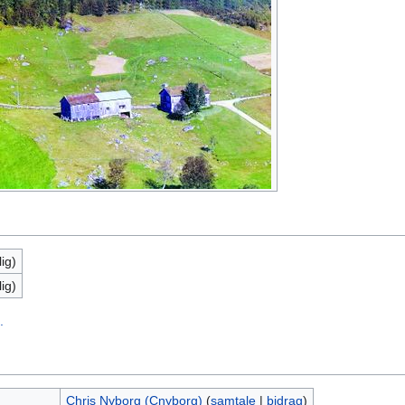
ig)
ig)
.
Chris Nyborg (Cnyborg)
(
samtale
|
bidrag
)