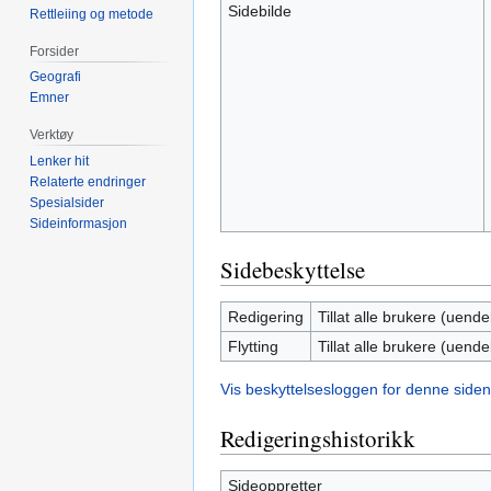
Sidebilde
Rettleiing og metode
Forsider
Geografi
Emner
Verktøy
Lenker hit
Relaterte endringer
Spesialsider
Sideinformasjon
Sidebeskyttelse
Redigering
Tillat alle brukere (uendel
Flytting
Tillat alle brukere (uendel
Vis beskyttelsesloggen for denne siden
Redigeringshistorikk
Sideoppretter