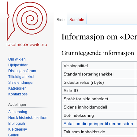
Side
Samtale
Informasjon om «Der 
Grunnleggende informasjon
Hopp
Hopp
til
til
Om wikien
navigering
søk
Hjelpesider
Visningstittel
Diskusjonsforum
Standardsorteringsnøkkel
Tilfeldig artikkel
Sidestørrelse (i byte)
Siste endringer
Kategorier
Side-ID
Kontakt oss
Språk for sideinnholdet
Avdelinger
Sidens innholdsmodell
Allmenning
Bot-indeksering
Norsk historisk leksikon
Antall omdirigeringer til denne siden
Bibliografi
Kjeldearkiv
Talt som innholdsside
Galleri