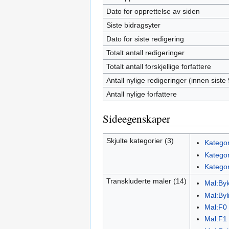
Dato for opprettelse av siden
Siste bidragsyter
Dato for siste redigering
Totalt antall redigeringer
Totalt antall forskjellige forfattere
Antall nylige redigeringer (innen siste
Antall nylige forfattere
Sideegenskaper
Skjulte kategorier (3)
Kategor
Kategor
Kategor
Transkluderte maler (14)
Mal:By
Mal:Byl
Mal:F0
Mal:F1