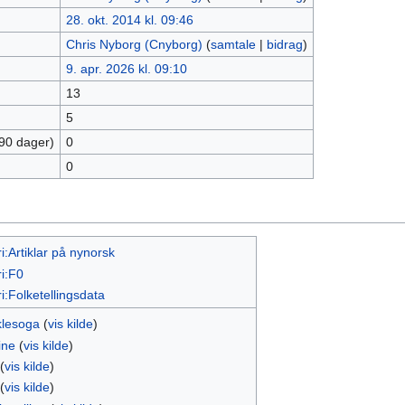
28. okt. 2014 kl. 09:46
Chris Nyborg (Cnyborg)
(
samtale
|
bidrag
)
9. apr. 2026 kl. 09:10
13
5
 90 dager)
0
0
i:Artiklar på nynorsk
i:F0
i:Folketellingsdata
klesoga
(
vis kilde
)
ine
(
vis kilde
)
(
vis kilde
)
(
vis kilde
)