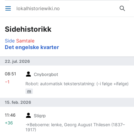
lokalhistoriewiki.no
Åpne hovedmenyen
Søk
Sidehistorikk
Side
Samtale
Det engelske kvarter
22. jul. 2026
08:51
Cnyborgbot
−1
Robot: automatisk teksterstatning: (-i følge +ifølge)
m
15. feb. 2026
11:46
Stigrp
+36
→‎Beboerne: lenke, Georg August Thilesen (1837–
1917)