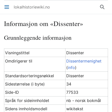
lokalhistoriewiki.no
Åpne hovedmenyen
Søk
Informasjon om «Dissenter»
Grunnleggende informasjon
Visningstittel
Dissenter
Omdirigerer til
Dissentermenighet
(
info
)
Standardsorteringsnøkkel
Dissenter
Sidestørrelse (i byte)
34
Side-ID
77533
Språk for sideinnholdet
nb - norsk bokmål
Sidens innholdsmodell
wikitekst