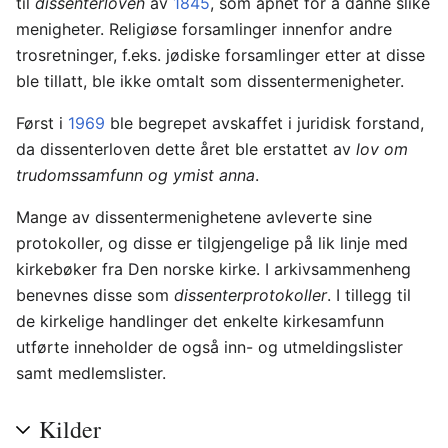
til
dissenterloven
av
1845
, som åpnet for å danne slike
menigheter. Religiøse forsamlinger innenfor andre
trosretninger, f.eks. jødiske forsamlinger etter at disse
ble tillatt, ble ikke omtalt som dissentermenigheter.
Først i
1969
ble begrepet avskaffet i juridisk forstand,
da dissenterloven dette året ble erstattet av
lov om
trudomssamfunn og ymist anna
.
Mange av dissentermenighetene avleverte sine
protokoller, og disse er tilgjengelige på lik linje med
kirkebøker fra Den norske kirke. I arkivsammenheng
benevnes disse som
dissenterprotokoller
. I tillegg til
de kirkelige handlinger det enkelte kirkesamfunn
utførte inneholder de også inn- og utmeldingslister
samt medlemslister.
Kilder