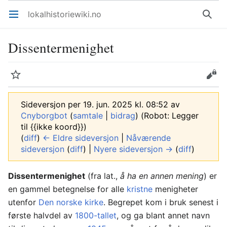
lokalhistoriewiki.no
Åpne hovedmenyen
Søk
Dissentermenighet
Overvåk
Rediger
Sideversjon per 19. jun. 2025 kl. 08:52 av
Cnyborgbot
(
samtale
|
bidrag
)
(Robot: Legger
til {{ikke koord}})
(
diff
)
← Eldre sideversjon
|
Nåværende
sideversjon
(
diff
) |
Nyere sideversjon →
(
diff
)
Dissentermenighet
(fra lat.,
å ha en annen mening
) er
en gammel betegnelse for alle
kristne
menigheter
utenfor
Den norske kirke
. Begrepet kom i bruk senest i
første halvdel av
1800-tallet
, og ga blant annet navn