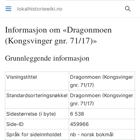
lokalhistoriewiki.no
Åpne hovedmenyen
Søk
Informasjon om «Dragonmoen
(Kongsvinger gnr. 71/17)»
Grunnleggende informasjon
Visningstittel
Dragonmoen (Kongsvinger
gnr. 71/17)
Standardsorteringsnøkkel
Dragonmoen (Kongsvinger
gnr. 71/17)
Sidestørrelse (i byte)
6 538
Side-ID
459966
Språk for sideinnholdet
nb - norsk bokmål