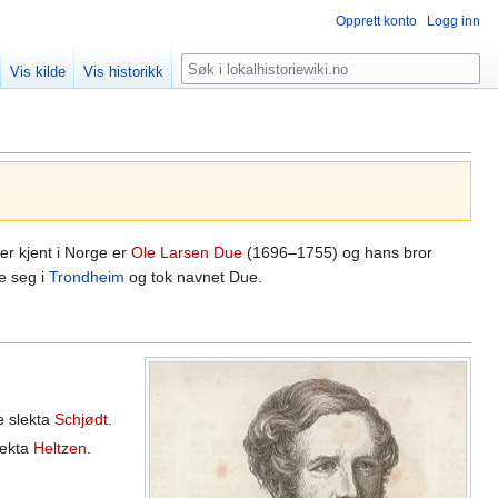
Opprett konto
Logg inn
Søk
Vis kilde
Vis historikk
er kjent i Norge er
Ole Larsen Due
(1696–1755) og hans bror
e seg i
Trondheim
og tok navnet Due.
e slekta
Schjødt
.
lekta
Heltzen
.