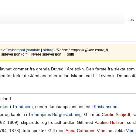
Les
3 av
Cnyborgbot
(
samtale
|
bidrag
)
(Robot: Legger til {{ikke koord}})
ideversjon (diff) | Nyere sideversjon → (diff)
Navnet kommer fra grenda Duved i Åre sokn. Den første fra slekta som 
mter forlot de Jämtland etter at landskapet var blitt svensk. De bosatt
mtland.
øker
i
Trondheim
, senere konsumpsjonsbetjent i
Kristiansund
.
r og kaptein i
Trondhjems Borgervæbning
. Gift med
Cecilie Schjødt
, s
62–1809), skipsreder og trelasthandler. Gift med
Pauline Heltzen
, se s
794–1873), tollinspektør. Gift med
Anna Catharine Vibe
, se slekta
Vibe
.