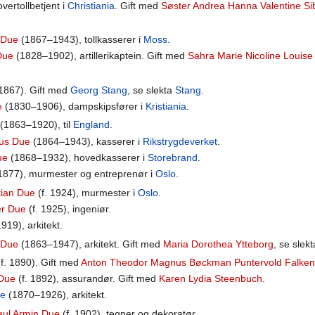
overtollbetjent i
Christiania
. Gift med
Søster Andrea Hanna Valentine Si
 Due
(1867–1943), tollkasserer i
Moss
.
Due
(1828–1902), artillerikaptein. Gift med
Sahra Marie Nicoline Louis
 1867). Gift med
Georg Stang
, se slekta
Stang
.
e
(1830–1906), dampskipsfører i
Kristiania
.
(1863–1920), til
England
.
ius Due
(1864–1943), kasserer i
Rikstrygdeverket
.
ue
(1868–1932), hovedkasserer i
Storebrand
.
 1877), murmester og entreprenør i
Oslo
.
tian Due
(f. 1924), murmester i
Oslo
.
er Due
(f. 1925), ingeniør.
19), arkitekt.
 Due
(1863–1947), arkitekt. Gift med
Maria Dorothea Ytteborg
, se slek
f. 1890). Gift med
Anton Theodor Magnus Bøckman Puntervold Falke
 Due
(f. 1892), assurandør. Gift med
Karen Lydia Steenbuch
.
ue
(1870–1926), arkitekt.
ul Armin Due
(f. 1902), tegner og dekoratør.