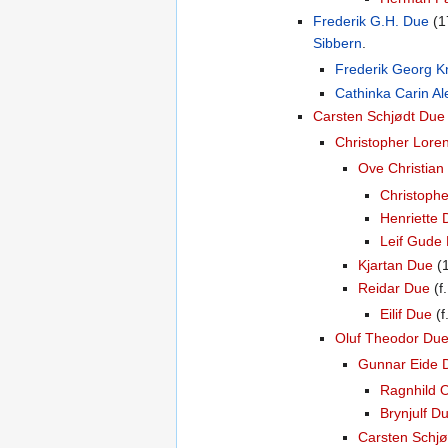
Frederik G.H. Due
(1
Sibbern
.
Frederik Georg K
Cathinka Carin A
Carsten Schjødt Due
Christopher Lore
Ove Christia
Christophe
Henriette 
Leif Gude
Kjartan Due
(1
Reidar Due
(f
Eilif Due
(f
Oluf Theodor Du
Gunnar Eide 
Ragnhild O
Brynjulf D
Carsten Schj