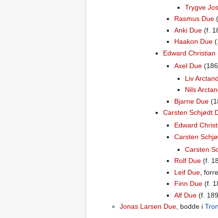
Trygve Jo
Rasmus Due
(
Anki Due
(f. 1
Haakon Due
(
Edward Christian
Axel Due
(186
Liv Arctan
Nils Arcta
Bjarne Due
(1
Carsten Schjødt 
Edward Christ
Carsten Schj
Carsten S
Rolf Due
(f. 1
Leif Due
, for
Finn Due
(f. 1
Alf Due
(f. 18
Jonas Larsen Due
, bodde i
Tro