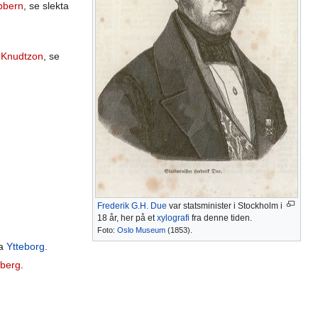
bbern
, se slekta
e Knudtzon
, se
Frederik G.H. Due
var statsminister i Stockholm i
18 år, her på et
xylografi
fra denne tiden.
Foto:
Oslo Museum
(1853).
ta
Ytteborg
.
nberg
.