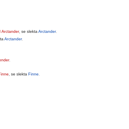
 Arctander
, se slekta
Arctander
.
kta
Arctander
.
ender
.
Finne
, se slekta
Finne
.