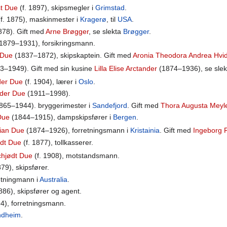
st Due
(f. 1897), skipsmegler i
Grimstad
.
f. 1875), maskinmester i
Kragerø
, til
USA
.
878). Gift med
Arne Brøgger
, se slekta
Brøgger
.
1879–1931), forsikringsmann.
 Due
(1837–1872), skipskaptein. Gift med
Aronia Theodora Andrea Hvid
3–1949). Gift med sin kusine
Lilla Elise Arctander
(1874–1936), se sle
der Due
(f. 1904), lærer i
Oslo
.
nder Due
(1911–1998).
865–1944). bryggerimester i
Sandefjord
. Gift med
Thora Augusta Meyl
Due
(1844–1915), dampskipsfører i
Bergen
.
ian Due
(1874–1926), forretningsmann i
Kristainia
. Gift med
Ingeborg 
ødt Due
(f. 1877), tollkasserer.
chjødt Due
(f. 1908), motstandsmann.
879), skipsfører.
retningmann i
Australia
.
886), skipsfører og agent.
94), forretningsmann.
ndheim
.