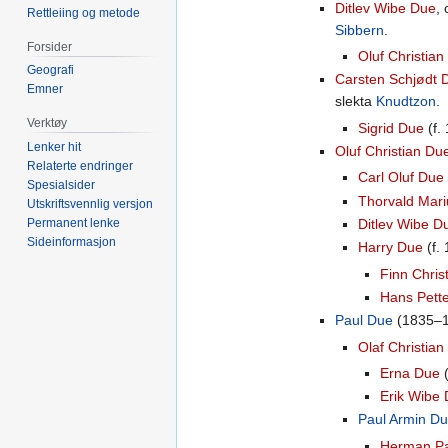
Ditlev Wibe Due
, 
Rettleiing og metode
Sibbern
.
Forsider
Oluf Christian
Geografi
Carsten Schjødt 
Emner
slekta
Knudtzon
.
Verktøy
Sigrid Due
(f.
Lenker hit
Oluf Christian Du
Relaterte endringer
Carl Oluf Due
Spesialsider
Thorvald Mar
Utskriftsvennlig versjon
Ditlev Wibe D
Permanent lenke
Sideinformasjon
Harry Due
(f.
Finn Chris
Hans Pett
Paul Due
(1835–19
Olaf Christian
Erna Due
(
Erik Wibe
Paul Armin D
Herman Pa