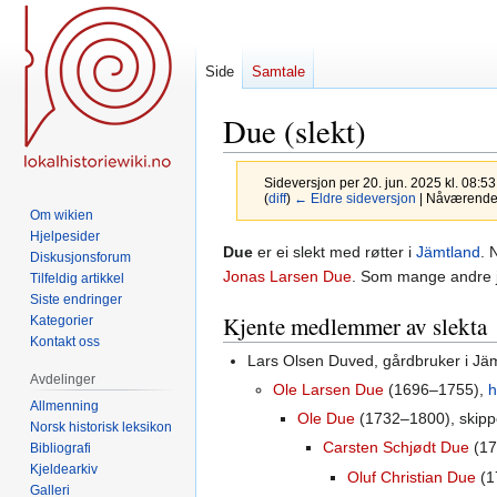
Side
Samtale
Due (slekt)
Sideversjon per 20. jun. 2025 kl. 08:5
(
diff
)
← Eldre sideversjon
| Nåværende s
Om wikien
Hjelpesider
Hopp
Hopp
Due
er ei slekt med røtter i
Jämtland
. 
Diskusjonsforum
til
til
Jonas Larsen Due
. Som mange andre je
Tilfeldig artikkel
navigering
søk
Siste endringer
Kjente medlemmer av slekta
Kategorier
Kontakt oss
Lars Olsen Duved, gårdbruker i Jä
Avdelinger
Ole Larsen Due
(1696–1755),
h
Allmenning
Ole Due
(1732–1800), skippe
Norsk historisk leksikon
Carsten Schjødt Due
(17
Bibliografi
Kjeldearkiv
Oluf Christian Due
(1
Galleri