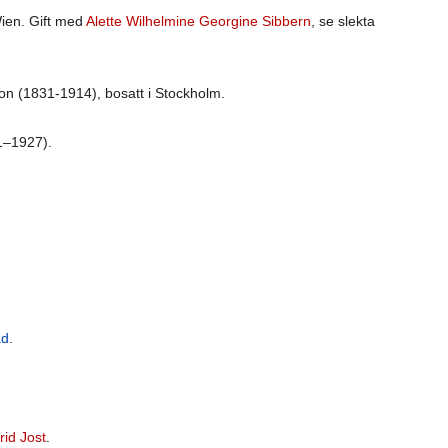
ien. Gift med
Alette Wilhelmine Georgine Sibbern
, se slekta
on (1831-1914), bosatt i Stockholm.
–1927).
ad
.
rid Jost
.