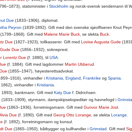
796–1873), statsminister i
Stockholm
og norsk-svensk sendemann til W
nut Due
(1833–1906), diplomat.
letha Peyron
(1839-1892). Gift med den svenske sjøoffiseren Knut Peyr
(1799–1868). Gift med
Malene Marie Buck
, se slekta
Buck
.
ntz Due
(1827–1923), tollkasserer. Gift med
Lovise Augusta Gude
(1831
n Gude Due
(1856–1932), sokneprest.
r Lorentz Due
(f. 1880), til
USA
.
Due
(f. 1884). Gift med lagdommer
Martin Ubberud
.
 Due
(1855–1947), høyesterettsadvokat.
859–1916), vinhandler i
Kristiania
,
England
,
Frankrike
og
Spania
.
. 1862), vinhandler i
Kristiania
.
. 1893), bankmann. Gift med
Katy Due
f. Didrichsen.
e
(1833–1909), styrmann, dampskipsekspeditør og havnefogd i
Grimst
Due
(1863–1936), forretningsmann. Gift med
Gunvor Marie Jost
.
livia Due
(f. 1890). Gift med
Georg Otto Lorange
, se slekta
Lorange
.
ue
(f. 1892), forretningsmann og konsul.
ødt Due
(1865–1950), båtbygger og kullhandler i
Grimstad
. Gift med
Sig