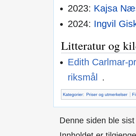
2023:
Kajsa Næ
2024:
Ingvil Gis
Litteratur og ki
Edith Carlmar-p
riksmål
.
Kategorier
:
Priser og utmerkelser
F
Denne siden ble sist
Innholdet er tilgjeng