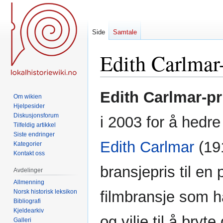
Side
Samtale
Edith Carlmar
Hopp
Hopp
Edith Carlmar-pr
Om wikien
til
til
Hjelpesider
navigering
søk
Diskusjonsforum
i 2003 for å hedre
Tilfeldig artikkel
Siste endringer
Edith Carlmar
(19
Kategorier
Kontakt oss
bransjepris til en 
Avdelinger
Allmenning
Norsk historisk leksikon
filmbransje som ha
Bibliografi
Kjeldearkiv
og vilje til å bryt
Galleri