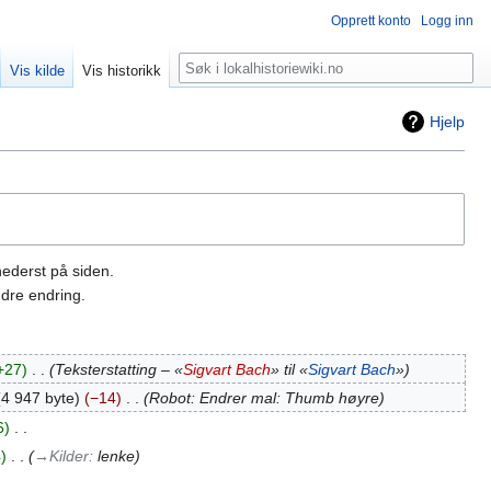
Opprett konto
Logg inn
Søk
Vis kilde
Vis historikk
Hjelp
nederst på siden.
dre endring.
+27
‎
Teksterstatting – «
Sigvart Bach
» til «
Sigvart Bach
»
4 947 byte
−14
‎
Robot: Endrer mal: Thumb høyre
6
‎
4
‎
→‎Kilder
:
lenke