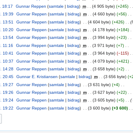
l. 18:17
‎
Gunnar Reppen
samtale
bidrag
‎
m
4 905 byte
+245
‎
l. 19:39
‎
Gunnar Reppen
samtale
bidrag
‎
m
4 660 byte
+56
‎
l. 13:51
‎
Gunnar Reppen
samtale
bidrag
‎
4 604 byte
+426
‎
l. 10:20
‎
Gunnar Reppen
samtale
bidrag
‎
m
4 178 byte
+184
‎
l. 13:54
‎
Gunnar Reppen
samtale
bidrag
‎
m
3 994 byte
+23
‎
l. 11:16
‎
Gunnar Reppen
samtale
bidrag
‎
m
3 971 byte
+7
‎
l. 10:41
‎
Gunnar Reppen
samtale
bidrag
‎
m
3 964 byte
−115
‎
l. 10:37
‎
Gunnar Reppen
samtale
bidrag
‎
m
4 079 byte
+421
‎
l. 14:28
‎
Gunnar Reppen
samtale
bidrag
‎
m
3 658 byte
+2
‎
l. 20:45
‎
Gunnar E. Kristiansen
samtale
bidrag
‎
m
3 656 byte
+
l. 19:27
‎
Gunnar Reppen
samtale
bidrag
‎
3 631 byte
+4
‎
l. 19:26
‎
Gunnar Reppen
samtale
bidrag
‎
m
3 627 byte
+22
‎
l. 19:24
‎
Gunnar Reppen
samtale
bidrag
‎
m
3 605 byte
+5
‎
l. 19:22
‎
Gunnar Reppen
samtale
bidrag
‎
3 600 byte
+3 600
‎