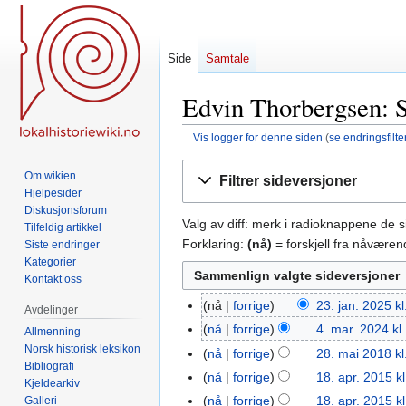
Side
Samtale
Edvin Thorbergsen: S
Vis logger for denne siden
(
se endringsfilte
Hopp
Hopp
Om wikien
Filtrer sideversjoner
til
til
Hjelpesider
navigering
søk
Diskusjonsforum
Valg av diff: merk i radioknappene de 
Tilfeldig artikkel
Forklaring:
(nå)
= forskjell fra nåvære
Siste endringer
Kategorier
Kontakt oss
nå
forrige
23. jan. 2025 kl
23.
Avdelinger
jan.
nå
forrige
4. mar. 2024 kl
4.
Allmenning
2025
Norsk historisk leksikon
mar.
nå
forrige
28. mai 2018 kl
28.
Bibliografi
2024
I
mai
nå
forrige
18. apr. 2015 k
18.
Kjeldearkiv
n
2018
apr.
nå
forrige
18. apr. 2015 k
Galleri