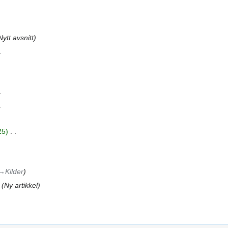
Nytt avsnitt
25
‎
→‎Kilder
Ny artikkel