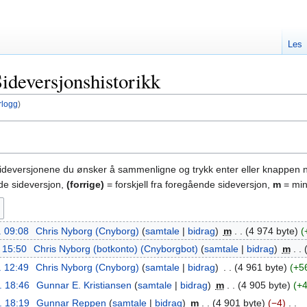
Les
ideversjonshistorikk
rlogg
)
sideversjonene du ønsker å sammenligne og trykk enter eller knappen 
nde sideversjon,
(forrige)
= forskjell fra foregående sideversjon,
m
= min
. 09:08
‎
Chris Nyborg (Cnyborg)
samtale
bidrag
‎
m
4 974 byte
. 15:50
‎
Chris Nyborg (botkonto) (Cnyborgbot)
samtale
bidrag
‎
m
. 12:49
‎
Chris Nyborg (Cnyborg)
samtale
bidrag
‎
4 961 byte
+5
l. 18:46
‎
Gunnar E. Kristiansen
samtale
bidrag
‎
m
4 905 byte
+
l. 18:19
‎
Gunnar Reppen
samtale
bidrag
‎
m
4 901 byte
−4
‎