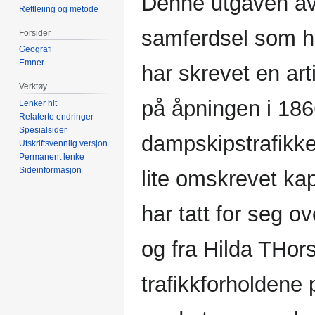
Denne utgaven av
Rettleiing og metode
samferdsel som 
Forsider
Geografi
Emner
har skrevet en ar
Verktøy
på åpningen i 186
Lenker hit
Relaterte endringer
Spesialsider
dampskipstrafikke
Utskriftsvennlig versjon
Permanent lenke
Sideinformasjon
lite omskrevet kap
har tatt for seg o
og fra Hilda THors
trafikkforholdene 