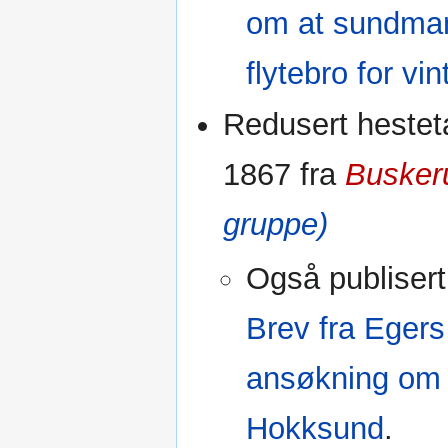
om at sundman
flytebro for vi
Redusert hestet
1867 fra
Busker
gruppe)
Også publisert 
Brev fra Eger
ansøkning om r
Hokksund
.