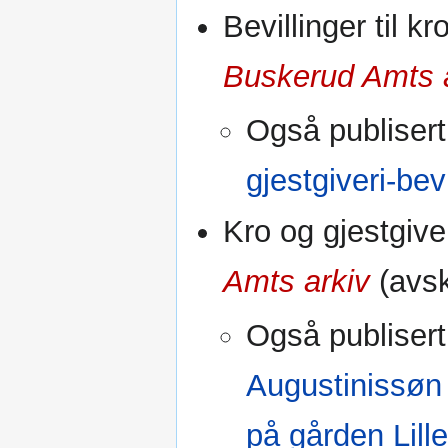
Bevillinger til k
Buskerud Amts 
Også publisert
gjestgiveri-bev
Kro og gjestgive
Amts arkiv
(avsk
Også publisert
Augustinissøn i
på gården Lill