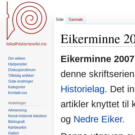
Side
Samtale
Eikerminne 2
Hopp
Hopp
Eikerminne 2007
Om wikien
til
til
Hjelpesider
navigering
søk
Diskusjonsforum
denne skriftserie
Tilfeldig artikkel
Siste endringer
Historielag
. Det i
Kategorier
Kontakt oss
artikler knyttet 
Avdelinger
Allmenning
Norsk historisk leksikon
og
Nedre Eiker
.
Bibliografi
Kjeldearkiv
Galleri