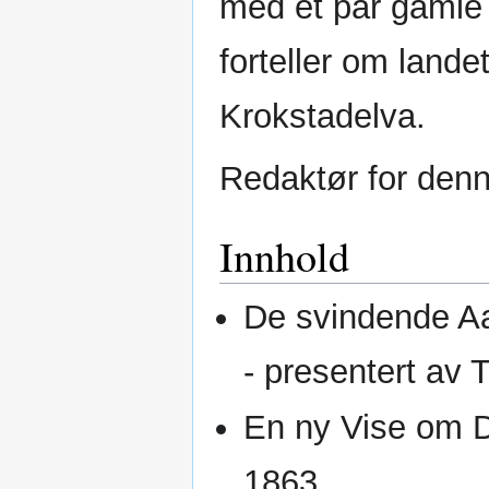
med et par gamle
forteller om lande
Krokstadelva.
Redaktør for den
Innhold
De svindende A
- presentert av 
En ny Vise om 
1863