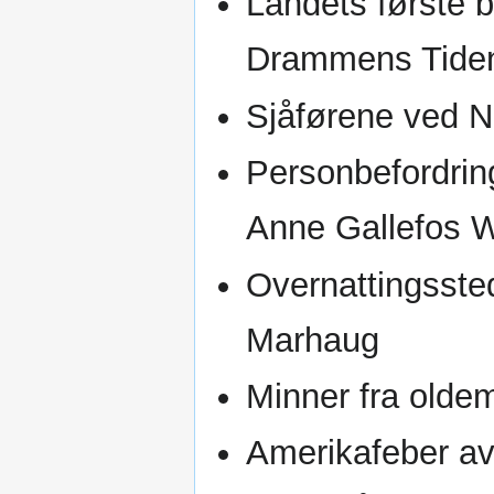
Landets første 
Drammens Tiden
Sjåførene ved N
Personbefordrin
Anne Gallefos W
Overnattingssted
Marhaug
Minner fra olde
Amerikafeber av