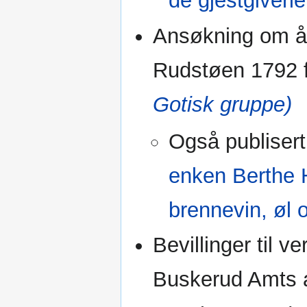
de gjestgiverie
Ansøkning om å 
Rudstøen 1792 
Gotisk gruppe)
Også publisert
enken Berthe H
brennevin, øl
Bevillinger til v
Buskerud Amts a