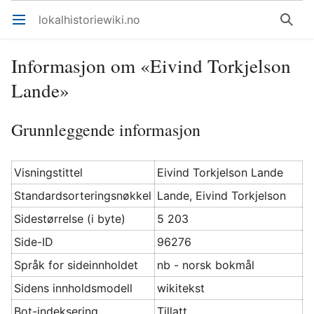
lokalhistoriewiki.no
Åpne hovedmenyen
Søk
Informasjon om «Eivind Torkjelson
Lande»
Grunnleggende informasjon
Visningstittel
Eivind Torkjelson Lande
Standardsorteringsnøkkel
Lande, Eivind Torkjelson
Sidestørrelse (i byte)
5 203
Side-ID
96276
Språk for sideinnholdet
nb - norsk bokmål
Sidens innholdsmodell
wikitekst
Bot-indeksering
Tillatt