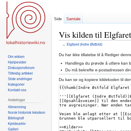
Side
Samtale
Vis kilden til Elgfare
←
Elgfaret (Indre Østfold)
Hopp
Hopp
Du har ikke tillatelse til å Rediger den
Om wikien
til
til
Hjelpesider
Handlinga du prøvde å utføre kan 
navigering
søk
Diskusjonsforum
Du må bekrefte e-postadressen din 
Tilfeldig artikkel
Siste endringer
Du kan se og kopiere kildekoden til de
Kategorier
Kontakt oss
Avdelinger
Allmenning
Norsk historisk leksikon
Bibliografi
Kjeldearkiv
Galleri