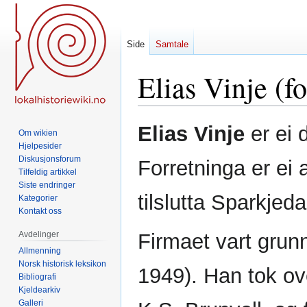
Side
Samtale
Elias Vinje (f
Hopp
Hopp
Elias Vinje
er ei 
Om wikien
til
til
Hjelpesider
navigering
søk
Diskusjonsforum
Forretninga er ei 
Tilfeldig artikkel
Siste endringer
tilslutta Sparkjeda
Kategorier
Kontakt oss
Avdelinger
Firmaet vart grunn
Allmenning
Norsk historisk leksikon
1949). Han tok ove
Bibliografi
Kjeldearkiv
Galleri