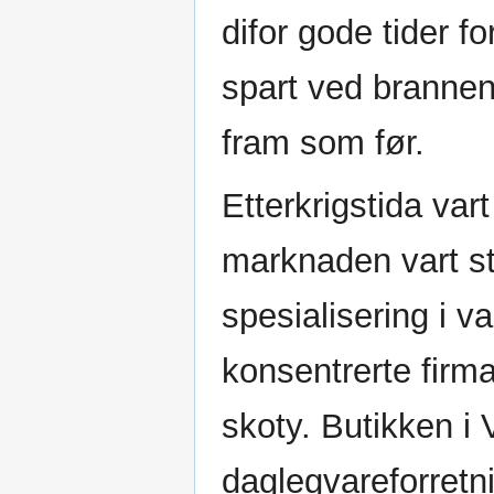
difor gode tider f
spart ved brannen
fram som før.
Etterkrigstida var
marknaden vart st
spesialisering i 
konsentrerte firm
skoty. Butikken i V
daglegvareforretn