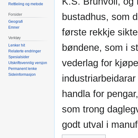
K.S. Brunvoll, og fl
Rettleiing og metode
bustadhus, som då 
Forsider
Geografi
Emner
første rekkje sikte
Verktøy
bøndene, som i st
Lenker hit
Relaterte endringer
Spesialsider
vederlag for kjøpe
Utskriftsvennlig versjon
Permanent lenke
Sideinformasjon
industriarbeidara
handla for pengar
som trong daglegv
godt utval i manuf