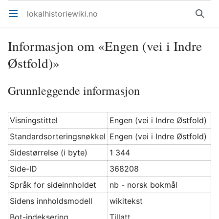
lokalhistoriewiki.no
Åpne hovedmenyen
Søk
Informasjon om «Engen (vei i Indre
Østfold)»
Grunnleggende informasjon
Visningstittel
Engen (vei i Indre Østfold)
Standardsorteringsnøkkel
Engen (vei i Indre Østfold)
Sidestørrelse (i byte)
1 344
Side-ID
368208
Språk for sideinnholdet
nb - norsk bokmål
Sidens innholdsmodell
wikitekst
Bot-indeksering
Tillatt