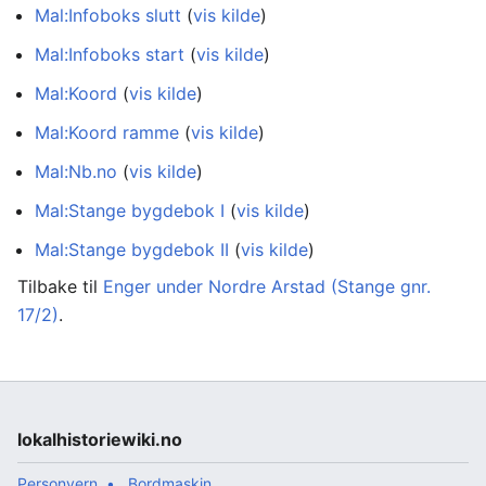
Mal:Infoboks slutt
(
vis kilde
)
Mal:Infoboks start
(
vis kilde
)
Mal:Koord
(
vis kilde
)
Mal:Koord ramme
(
vis kilde
)
Mal:Nb.no
(
vis kilde
)
Mal:Stange bygdebok I
(
vis kilde
)
Mal:Stange bygdebok II
(
vis kilde
)
Tilbake til
Enger under Nordre Arstad (Stange gnr.
17/2)
.
lokalhistoriewiki.no
Personvern
Bordmaskin