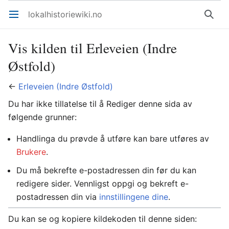
lokalhistoriewiki.no
Åpne hovedmenyen
Søk
Vis kilden til Erleveien (Indre
Østfold)
←
Erleveien (Indre Østfold)
Du har ikke tillatelse til å Rediger denne sida av
følgende grunner:
Handlinga du prøvde å utføre kan bare utføres av
Brukere
.
Du må bekrefte e-postadressen din før du kan
redigere sider. Vennligst oppgi og bekreft e-
postadressen din via
innstillingene dine
.
Du kan se og kopiere kildekoden til denne siden: