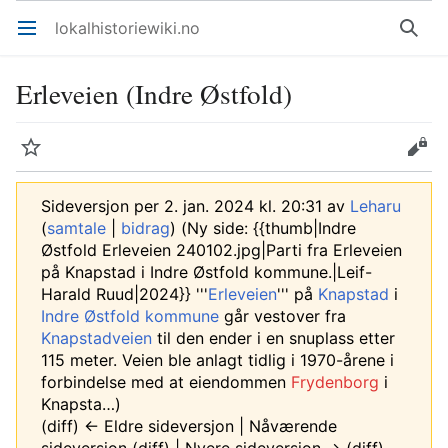
lokalhistoriewiki.no
Åpne hovedmenyen
Søk
Erleveien (Indre Østfold)
Overvåk
Rediger
Sideversjon per 2. jan. 2024 kl. 20:31 av
Leharu
(
samtale
|
bidrag
)
(Ny side: {{thumb|Indre
Østfold Erleveien 240102.jpg|Parti fra Erleveien
på Knapstad i Indre Østfold kommune.|Leif-
Harald Ruud|2024}} '''
Erleveien
''' på
Knapstad
i
Indre Østfold kommune
går vestover fra
Knapstadveien
til den ender i en snuplass etter
115 meter. Veien ble anlagt tidlig i 1970-årene i
forbindelse med at eiendommen
Frydenborg
i
Knapsta…)
(diff) ← Eldre sideversjon | Nåværende