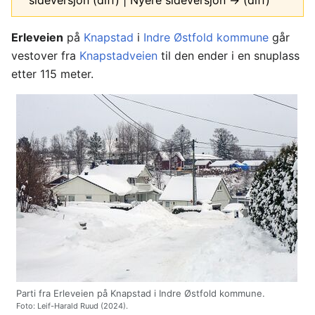
sideversjon (diff) | Nyere sideversjon → (diff)
Erleveien
på
Knapstad
i
Indre Østfold kommune
går
vestover fra
Knapstadveien
til den ender i en snuplass
etter 115 meter.
Parti fra Erleveien på Knapstad i Indre Østfold kommune.
Foto: Leif-Harald Ruud (2024).