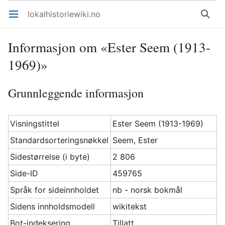
lokalhistoriewiki.no
Åpne hovedmenyen
Søk
Informasjon om «Ester Seem (1913-
1969)»
Grunnleggende informasjon
Visningstittel
Ester Seem (1913-1969)
Standardsorteringsnøkkel
Seem, Ester
Sidestørrelse (i byte)
2 806
Side-ID
459765
Språk for sideinnholdet
nb - norsk bokmål
Sidens innholdsmodell
wikitekst
Bot-indeksering
Tillatt