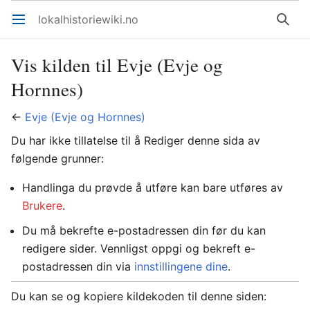
lokalhistoriewiki.no
Åpne hovedmenyen
Søk
Vis kilden til Evje (Evje og
Hornnes)
←
Evje (Evje og Hornnes)
Du har ikke tillatelse til å Rediger denne sida av
følgende grunner:
Handlinga du prøvde å utføre kan bare utføres av
Brukere
.
Du må bekrefte e-postadressen din før du kan
redigere sider. Vennligst oppgi og bekreft e-
postadressen din via
innstillingene dine
.
Du kan se og kopiere kildekoden til denne siden: