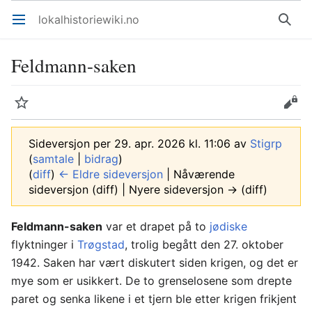
lokalhistoriewiki.no
Åpne hovedmenyen
Søk
Feldmann-saken
Overvåk
Rediger
Sideversjon per 29. apr. 2026 kl. 11:06 av
Stigrp
(
samtale
|
bidrag
)
(
diff
)
← Eldre sideversjon
| Nåværende
sideversjon (diff) | Nyere sideversjon → (diff)
Feldmann-saken
var et drapet på to
jødiske
flyktninger i
Trøgstad
, trolig begått den 27. oktober
1942. Saken har vært diskutert siden krigen, og det er
mye som er usikkert. De to grenselosene som drepte
paret og senka likene i et tjern ble etter krigen frikjent