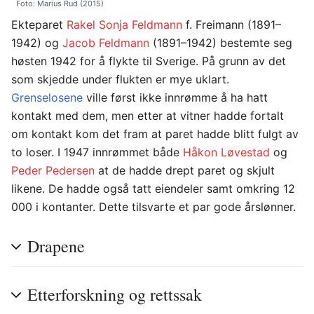
Foto: Marius Rud (2015)
Ekteparet
Rakel Sonja Feldmann
f. Freimann (1891–
1942) og
Jacob Feldmann
(1891–1942) bestemte seg
høsten 1942 for å flykte til Sverige. På grunn av det
som skjedde under flukten er mye uklart.
Grenselosene
ville først ikke innrømme å ha hatt
kontakt med dem, men etter at vitner hadde fortalt
om kontakt kom det fram at paret hadde blitt fulgt av
to loser. I 1947 innrømmet både
Håkon Løvestad
og
Peder Pedersen
at de hadde drept paret og skjult
likene. De hadde også tatt eiendeler samt omkring 12
000 i kontanter. Dette tilsvarte et par gode årslønner.
Drapene
Etterforskning og rettssak