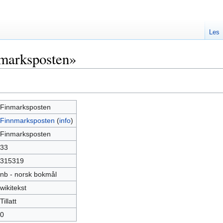
Les
marksposten»
Finmarksposten
Finnmarksposten
(
info
)
Finmarksposten
33
315319
nb - norsk bokmål
wikitekst
Tillatt
0