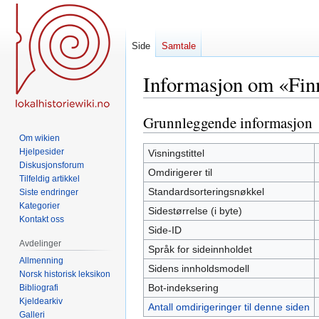
Side
Samtale
Informasjon om «Fin
Grunnleggende informasjon
Hopp
Hopp
til
til
Om wikien
navigering
søk
Hjelpesider
Visningstittel
Diskusjonsforum
Omdirigerer til
Tilfeldig artikkel
Standardsorteringsnøkkel
Siste endringer
Kategorier
Sidestørrelse (i byte)
Kontakt oss
Side-ID
Avdelinger
Språk for sideinnholdet
Allmenning
Sidens innholdsmodell
Norsk historisk leksikon
Bot-indeksering
Bibliografi
Kjeldearkiv
Antall omdirigeringer til denne siden
Galleri