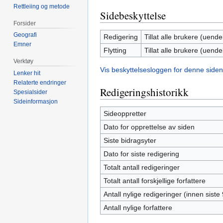
Rettleiing og metode
Sidebeskyttelse
Forsider
Geografi
Redigering
Tillat alle brukere (uendel
Emner
Flytting
Tillat alle brukere (uendel
Verktøy
Vis beskyttelsesloggen for denne siden
Lenker hit
Relaterte endringer
Redigeringshistorikk
Spesialsider
Sideinformasjon
Sideoppretter
Dato for opprettelse av siden
Siste bidragsyter
Dato for siste redigering
Totalt antall redigeringer
Totalt antall forskjellige forfattere
Antall nylige redigeringer (innen siste
Antall nylige forfattere