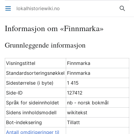
lokalhistoriewiki.no
Åpne hovedmenyen
Søk
Informasjon om «Finnmarka»
Grunnleggende informasjon
Visningstittel
Finnmarka
Standardsorteringsnøkkel
Finnmarka
Sidestørrelse (i byte)
1 415
Side-ID
127412
Språk for sideinnholdet
nb - norsk bokmål
Sidens innholdsmodell
wikitekst
Bot-indeksering
Tillatt
Antall omdirigeringer til