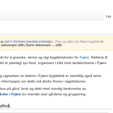
Les
6 av
Jarl V. Erichsen
(
samtale
|
bidrag
)
(
→‎Plan og status for Fjære bygdebok
)
ideversjon (diff) | Nyere sideversjon → (diff)
ekt for å granske, skrive og utgi bygdehistorien for
Fjære
. Røttene til
. Det er planlagt syv bind, organisert i tråd med skolekretsene i Fjære
g utgivelsen av delene i Fjære bygdebok er samtidig også selve
de informasjon om dette må derfor finnes i lagshistorien.
kus på gård, bruk og slekt med romslig beskrivelse av
årder i Fjære
for oversikt over gårdene og gruppering.
debok