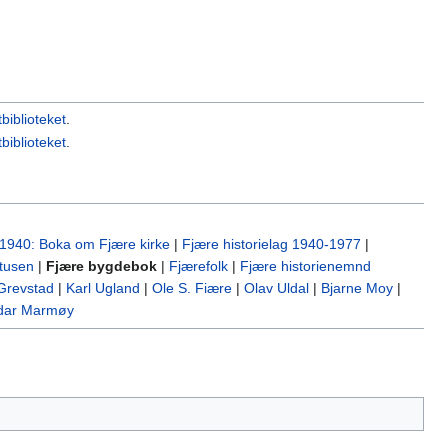
tbiblioteket
.
tbiblioteket
.
1940: Boka om Fjære kirke
|
Fjære historielag 1940-1977
|
rtusen
|
Fjære bygdebok
|
Fjærefolk
|
Fjære historienemnd
Grevstad
|
Karl Ugland
|
Ole S. Fiære
|
Olav Uldal
|
Bjarne Moy
|
dar Marmøy