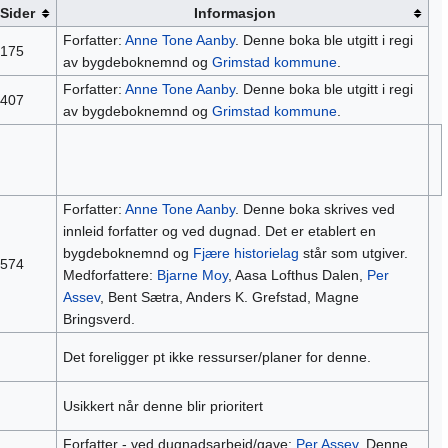
Sider
Informasjon
Forfatter:
Anne Tone Aanby
. Denne boka ble utgitt i regi
175
av bygdeboknemnd og
Grimstad kommune
.
Forfatter:
Anne Tone Aanby
. Denne boka ble utgitt i regi
407
av bygdeboknemnd og
Grimstad kommune
.
Forfatter:
Anne Tone Aanby
. Denne boka skrives ved
innleid forfatter og ved dugnad. Det er etablert en
bygdeboknemnd og
Fjære historielag
står som utgiver.
574
Medforfattere:
Bjarne Moy
, Aasa Lofthus Dalen,
Per
Assev
, Bent Sætra, Anders K. Grefstad, Magne
Bringsverd.
Det foreligger pt ikke ressurser/planer for denne.
Usikkert når denne blir prioritert
Forfatter - ved dugnadsarbeid/gave:
Per Assev
. Denne