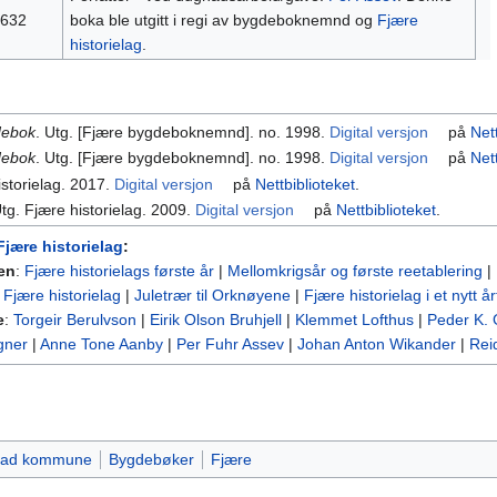
632
boka ble utgitt i regi av bygdeboknemnd og
Fjære
historielag
.
debok
. Utg. [Fjære bygdeboknemnd]. no. 1998.
Digital versjon
på
Net
debok
. Utg. [Fjære bygdeboknemnd]. no. 1998.
Digital versjon
på
Net
istorielag. 2017.
Digital versjon
på
Nettbiblioteket
.
Utg. Fjære historielag. 2009.
Digital versjon
på
Nettbiblioteket
.
Fjære historielag
:
en
:
Fjære historielags første år
|
Mellomkrigsår og første reetablering
|
Fjære historielag
|
Juletrær til Orknøyene
|
Fjære historielag i et nytt å
e
:
Torgeir Berulvson
|
Eirik Olson Bruhjell
|
Klemmet Lofthus
|
Peder K. 
gner
|
Anne Tone Aanby
|
Per Fuhr Assev
|
Johan Anton Wikander
|
Rei
tad kommune
Bygdebøker
Fjære