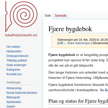
Side
Samtale
Fjære bygdebok
Sideversjon per 16. feb. 2026 kl. 20:2
(
diff
)
← Eldre sideversjon
| Nåværende s
Om wikien
Hjelpesider
Hopp
Hopp
Fjære bygdebok
er et langsiktig prosj
Diskusjonsforum
til
til
prosjektet kan spores til før siste krig
Tilfeldig artikkel
navigering
søk
slik de var på et gitt tidspunkt.
Siste endringer
Kategorier
Den lange historien om arbeidet med o
Kontakt oss
historien til Fjære historielag. Utfyllen
Avdelinger
Fjære bygdebok kombinerer klassisk fo
Allmenning
samfunnsforhold i kretskapitlene. Se
G
Norsk historisk leksikon
Bibliografi
Plan og status for Fjære byg
Kjeldearkiv
Galleri