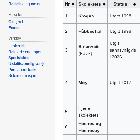
Nr
Skolekrets
Status
Rettleiing og metode
Forsider
1
Krogen
Utgitt 1998
Geografi
Emner
2
Håbbestad
Utgitt 1998
Verktøy
Utgis
Lenker hit
Birketveit
3
sannsynligvis
Relaterte endringer
(Fevik)
i 2026
Spesialsider
Utskriftsvennlig versjon
Permanent lenke
Sideinformasjon
4
Moy
Utgitt 2017
Fjære
5
...
skolekrets
Hesnes og
6
Hesnesøy