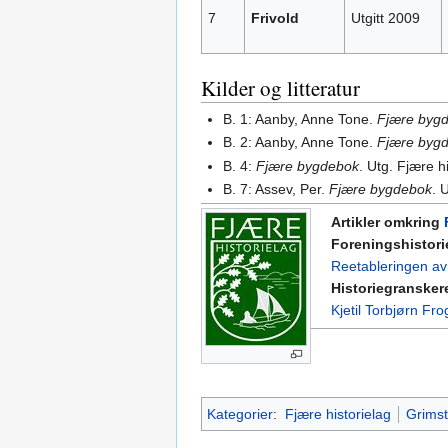
7
Frivold
Utgitt 2009
Kilder og litteratur
B. 1: Aanby, Anne Tone.
Fjære byg
B. 2: Aanby, Anne Tone.
Fjære byg
B. 4:
Fjære bygdebok
. Utg. Fjære h
B. 7: Assev, Per.
Fjære bygdebok
. 
Artikler omkring
Foreningshistori
Reetableringen av 
Historiegransker
Kjetil Torbjørn Fro
Kategorier
:
Fjære historielag
Grims