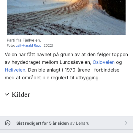
Parti fra Fjellveien.
Foto:
Leif-Harald Ruud
(2022)
Veien har fått navnet på grunn av at den følger toppen
av høydedraget mellom Lundsåsveien,
Osloveien
og
Heliveien
. Den ble anlagt i 1970-årene i forbindelse
med at området ble regulert til utbygging.
Kilder
Sist redigert for 5 år siden
av
Leharu