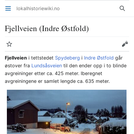
lokalhistoriewiki.no
Åpne hovedmenyen
Søk
Fjellveien (Indre Østfold)
Overvåk
Rediger
Fjellveien
i tettstedet
Spydeberg
i
Indre Østfold
går
østover fra
Lundsåsveien
til den ender opp i to blinde
avgreininger etter ca. 425 meter. Iberegnet
avgreiningene er samlet lengde ca. 635 meter.