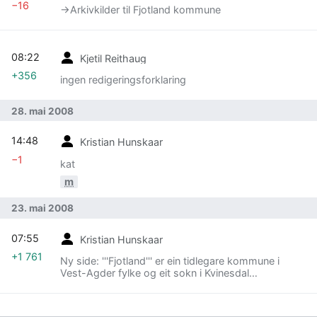
−16
→‎Arkivkilder til Fjotland kommune
08:22
Kjetil Reithaug
+356
ingen redigeringsforklaring
28. mai 2008
14:48
Kristian Hunskaar
−1
kat
m
23. mai 2008
07:55
Kristian Hunskaar
+1 761
Ny side: '''Fjotland''' er ein tidlegare kommune i
Vest-Agder fylke og eit sokn i Kvinesdal
prestegjeld. Fjotland er no ein del av Kvinesdal
kommune. Fjotland kyrkje ligg ved...