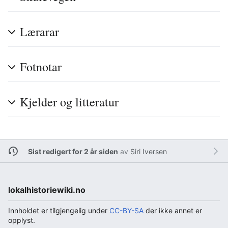
Lærarar
Fotnotar
Kjelder og litteratur
Sist redigert for 2 år siden
av
Siri Iversen
lokalhistoriewiki.no
Innholdet er tilgjengelig under
CC-BY-SA
der ikke annet er
opplyst.