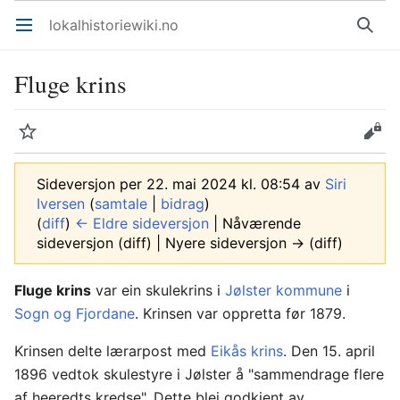
lokalhistoriewiki.no
Åpne hovedmenyen
Søk
Fluge krins
Overvåk
Rediger
Sideversjon per 22. mai 2024 kl. 08:54 av
Siri
Iversen
(
samtale
|
bidrag
)
(
diff
)
← Eldre sideversjon
| Nåværende
sideversjon (diff) | Nyere sideversjon → (diff)
Fluge krins
var ein skulekrins i
Jølster kommune
i
Sogn og Fjordane
. Krinsen var oppretta før 1879.
Krinsen delte lærarpost med
Eikås krins
. Den 15. april
1896 vedtok skulestyre i Jølster å "sammendrage flere
af heeredts kredse". Dette blei godkjent av