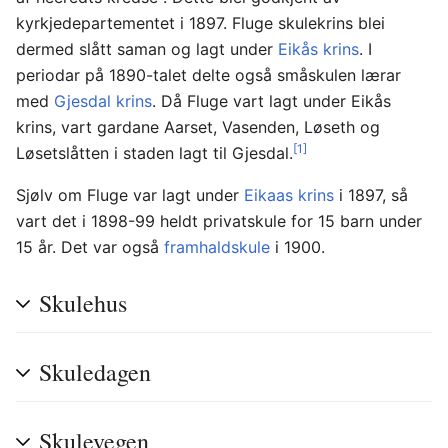
kyrkjedepartementet i 1897. Fluge skulekrins blei
dermed slått saman og lagt under
Eikås krins
. I
periodar på 1890-talet delte også småskulen lærar
med
Gjesdal krins
. Då Fluge vart lagt under Eikås
krins, vart gardane Aarset, Vasenden, Løseth og
[1]
Løsetslåtten i staden lagt til Gjesdal.
Sjølv om Fluge var lagt under
Eikaas krins
i 1897, så
vart det i 1898-99 heldt privatskule for 15 barn under
15 år. Det var også
framhaldskule
i 1900.
Skulehus
Skuledagen
Skulevegen