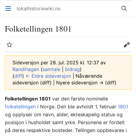
lokalhistoriewiki.no
Åpne hovedmenyen
Søk
Folketellingen 1801
Overvåk
Rediger
Sideversjon per 28. jul. 2025 kl. 12:37 av
Randihagen
(
samtale
|
bidrag
)
(
diff
)
← Eldre sideversjon
| Nåværende
sideversjon (diff) | Nyere sideversjon → (diff)
Folketellingen 1801
var den første nominelle
folketellingen
i Norge. Den ble avholdt 1. februar
1801
og opplyser om navn, alder, ekteskapelig status og
posisjon i husholdet samt yrke. Personene er fordelt
på deres respektive bosteder. Tellingen oppbevares i