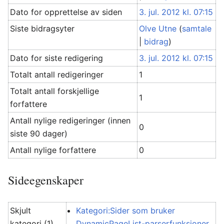
Dato for opprettelse av siden
3. jul. 2012 kl. 07:15
Siste bidragsyter
Olve Utne
(
samtale
|
bidrag
)
Dato for siste redigering
3. jul. 2012 kl. 07:15
Totalt antall redigeringer
1
Totalt antall forskjellige
1
forfattere
Antall nylige redigeringer (innen
0
siste 90 dager)
Antall nylige forfattere
0
Sideegenskaper
Skjult
Kategori:Sider som bruker
kategori (1)
DynamicPageList-parserfunksjoner