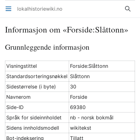
lokalhistoriewiki.no
Åpne hovedmenyen
Søk
Informasjon om «Forside:Slåttonn»
Grunnleggende informasjon
Visningstittel
Forside:Slåttonn
Standardsorteringsnøkkel
Slåttonn
Sidestørrelse (i byte)
30
Navnerom
Forside
Side-ID
69380
Språk for sideinnholdet
nb - norsk bokmål
Sidens innholdsmodell
wikitekst
Bot-indeksering
Tillatt