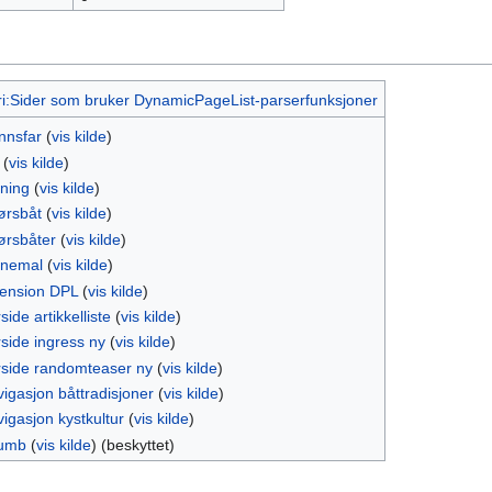
i:Sider som bruker DynamicPageList-parserfunksjoner
nnsfar
(
vis kilde
)
(
vis kilde
)
ning
(
vis kilde
)
rsbåt
(
vis kilde
)
rsbåter
(
vis kilde
)
nemal
(
vis kilde
)
tension DPL
(
vis kilde
)
ide artikkelliste
(
vis kilde
)
side ingress ny
(
vis kilde
)
rside randomteaser ny
(
vis kilde
)
igasjon båttradisjoner
(
vis kilde
)
igasjon kystkultur
(
vis kilde
)
umb
(
vis kilde
) (beskyttet)