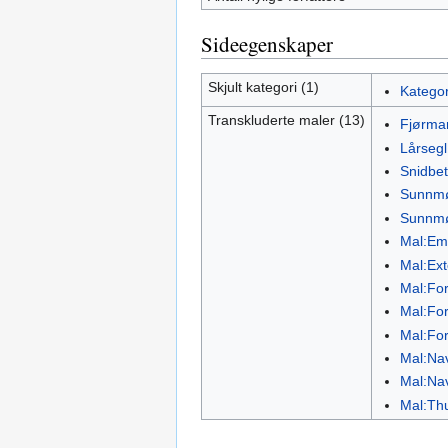
Sideegenskaper
Skjult kategori (1)
Kategor
Transkluderte maler (13)
Fjørma
Lårsegl
Snidbet
Sunnmø
Sunnmø
Mal:Em
Mal:Ex
Mal:Fors
Mal:For
Mal:Fo
Mal:Nav
Mal:Nav
Mal:Th