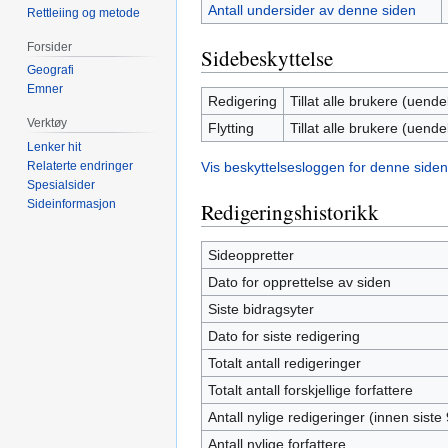
Antall undersider av denne siden
Rettleiing og metode
Forsider
Sidebeskyttelse
Geografi
Emner
Redigering
Tillat alle brukere (uendel
Verktøy
Flytting
Tillat alle brukere (uendel
Lenker hit
Vis beskyttelsesloggen for denne siden
Relaterte endringer
Spesialsider
Sideinformasjon
Redigeringshistorikk
Sideoppretter
Dato for opprettelse av siden
Siste bidragsyter
Dato for siste redigering
Totalt antall redigeringer
Totalt antall forskjellige forfattere
Antall nylige redigeringer (innen siste
Antall nylige forfattere