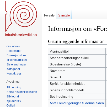
Forside
Samtale
Informasjon om «For
Grunnleggende informasjon
Hopp
Hopp
til
til
Om wikien
navigering
søk
Hjelpesider
Visningstittel
Diskusjonsforum
Standardsorteringsnøkkel
Tilfeldig artikkel
Sidestørrelse (i byte)
Siste endringer
Kategorier
Navnerom
Kontakt oss
Side-ID
Avdelinger
Språk for sideinnholdet
Allmenning
Sidens innholdsmodell
Norsk historisk leksikon
Bot-indeksering
Bibliografi
Kjeldearkiv
Antall omdirigeringer til denne siden
Galleri