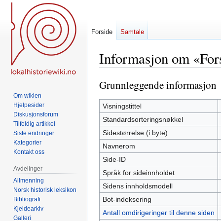
Forside
Samtale
Informasjon om «Fo
Grunnleggende informasjon
Hopp
Hopp
til
til
Om wikien
navigering
søk
Hjelpesider
Visningstittel
Diskusjonsforum
Standardsorteringsnøkkel
Tilfeldig artikkel
Sidestørrelse (i byte)
Siste endringer
Kategorier
Navnerom
Kontakt oss
Side-ID
Avdelinger
Språk for sideinnholdet
Allmenning
Sidens innholdsmodell
Norsk historisk leksikon
Bot-indeksering
Bibliografi
Kjeldearkiv
Antall omdirigeringer til denne siden
Galleri