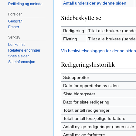
Antall undersider av denne siden
Rettleiing og metode
Forsider
Sidebeskyttelse
Geografi
Emner
Redigering
Tillat alle brukere (uendel
Verktøy
Flytting
Tillat alle brukere (uendel
Lenker hit
Vis beskyttelsesloggen for denne siden
Relaterte endringer
Spesialsider
Sideinformasjon
Redigeringshistorikk
Sideoppretter
Dato for opprettelse av siden
Siste bidragsyter
Dato for siste redigering
Totalt antall redigeringer
Totalt antall forskjellige forfattere
Antall nylige redigeringer (innen siste
Antall nylige forfattere