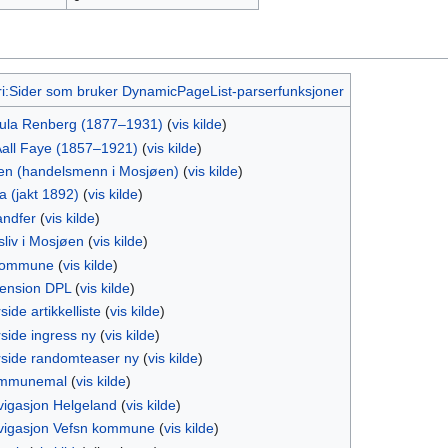
i:Sider som bruker DynamicPageList-parserfunksjoner
aula Renberg (1877–1931)
(
vis kilde
)
Aall Faye (1857–1921)
(
vis kilde
)
en (handelsmenn i Mosjøen)
(
vis kilde
)
 (jakt 1892)
(
vis kilde
)
andfer
(
vis kilde
)
liv i Mosjøen
(
vis kilde
)
kommune
(
vis kilde
)
tension DPL
(
vis kilde
)
ide artikkelliste
(
vis kilde
)
side ingress ny
(
vis kilde
)
rside randomteaser ny
(
vis kilde
)
ommunemal
(
vis kilde
)
vigasjon Helgeland
(
vis kilde
)
vigasjon Vefsn kommune
(
vis kilde
)