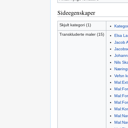
Sideegenskaper
Skjult kategori (1)
Kategor
Transkluderte maler (15)
Elsa L
Jacob 
Jacobs
Johanna
Nils Sk
Nærings
Vefsn 
Mal:Ex
Mal:Fors
Mal:For
Mal:Fo
Mal:K
Mal:Na
Mal:Na