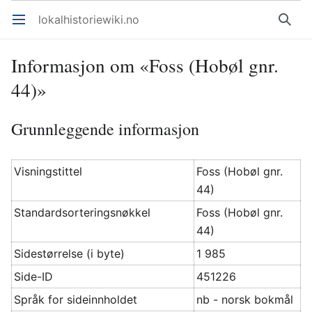
lokalhistoriewiki.no
Åpne hovedmenyen
Søk
Informasjon om «Foss (Hobøl gnr.
44)»
Grunnleggende informasjon
Visningstittel
Foss (Hobøl gnr.
44)
Standardsorteringsnøkkel
Foss (Hobøl gnr.
44)
Sidestørrelse (i byte)
1 985
Side-ID
451226
Språk for sideinnholdet
nb - norsk bokmål