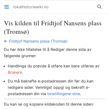
lokalhistoriewiki.no
Åpne hovedmenyen
Søk
Vis kilden til Fridtjof Nansens plass
(Tromsø)
←
Fridtjof Nansens plass (Tromsø)
Du har ikke tillatelse til å Rediger denne sida av
følgende grunner:
Handlinga du prøvde å utføre kan bare utføres av
Brukere
.
Du må bekrefte e-postadressen din før du kan
redigere sider. Vennligst oppgi og bekreft e-
postadressen din via
innstillingene dine
.
Du kan se og kopiere kildekoden til denne siden: