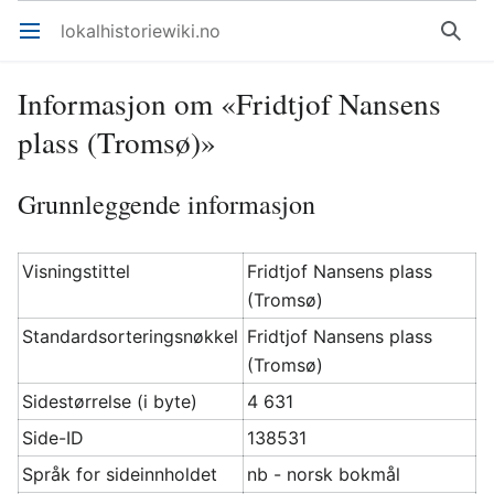
lokalhistoriewiki.no
Åpne hovedmenyen
Søk
Informasjon om «Fridtjof Nansens
plass (Tromsø)»
Grunnleggende informasjon
Visningstittel
Fridtjof Nansens plass
(Tromsø)
Standardsorteringsnøkkel
Fridtjof Nansens plass
(Tromsø)
Sidestørrelse (i byte)
4 631
Side-ID
138531
Språk for sideinnholdet
nb - norsk bokmål