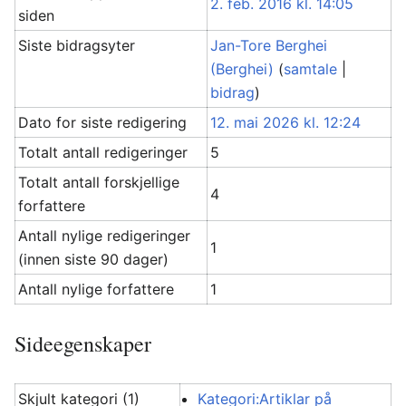
2. feb. 2016 kl. 14:05
siden
Siste bidragsyter
Jan-Tore Berghei
(Berghei)
(
samtale
|
bidrag
)
Dato for siste redigering
12. mai 2026 kl. 12:24
Totalt antall redigeringer
5
Totalt antall forskjellige
4
forfattere
Antall nylige redigeringer
1
(innen siste 90 dager)
Antall nylige forfattere
1
Sideegenskaper
Skjult kategori (1)
Kategori:Artiklar på