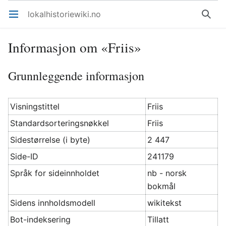
lokalhistoriewiki.no
Åpne hovedmenyen
Søk
Informasjon om «Friis»
Grunnleggende informasjon
Visningstittel
Friis
Standardsorteringsnøkkel
Friis
Sidestørrelse (i byte)
2 447
Side-ID
241179
Språk for sideinnholdet
nb - norsk
bokmål
Sidens innholdsmodell
wikitekst
Bot-indeksering
Tillatt